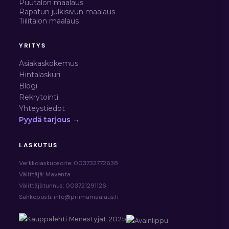
Puutalon maalaus
Rapatun julkisivun maalaus
Tiilitalon maalaus
YRITYS
Asiakaskokemus
Hintalaskuri
Blogi
Rekrytointi
Yhteystiedot
Pyydä tarjous →
LASKUTUS
Verkkolaskuosoite: 003732772638
Välittäjä: Maventa
Välittäjätunnus: 003721291126
Sähköposti: info@priimamaalaus.fi