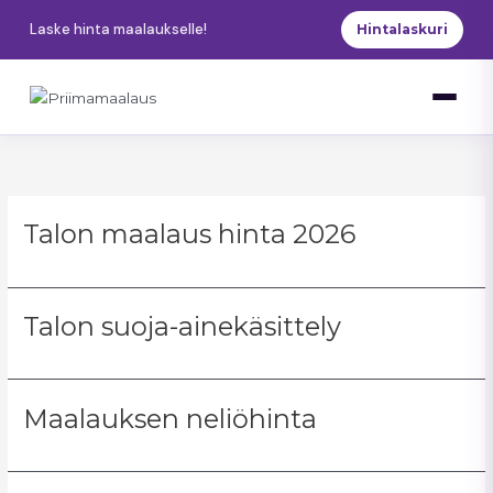
Siirry
Laske hinta maalaukselle!
Hintalaskuri
sisältöön
Talon maalaus hinta 2026
Talon suoja-ainekäsittely
Maalauksen neliöhinta