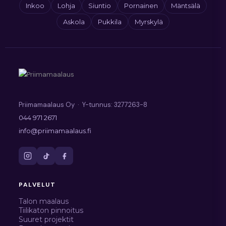
Inkoo
Lohja
Siuntio
Pornainen
Mäntsälä
Askola
Pukkila
Myrskylä
Priimamaalaus Oy · Y-tunnus: 3277263-8
044 971 2671
info@priimamaalaus.fi
PALVELUT
Talon maalaus
Tiilikaton pinnoitus
Suuret projektit