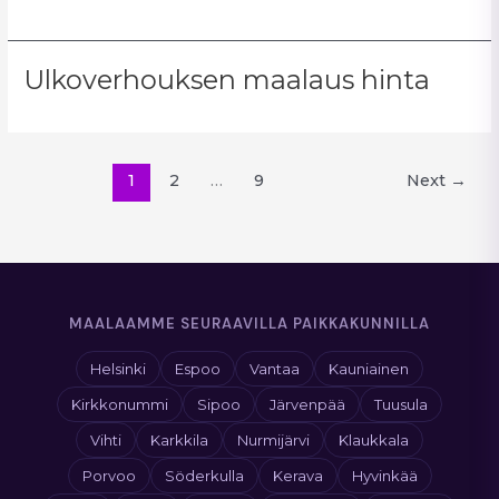
Ulkoverhouksen maalaus hinta
1
2
…
9
Next
→
MAALAAMME SEURAAVILLA PAIKKAKUNNILLA
Helsinki
Espoo
Vantaa
Kauniainen
Kirkkonummi
Sipoo
Järvenpää
Tuusula
Vihti
Karkkila
Nurmijärvi
Klaukkala
Porvoo
Söderkulla
Kerava
Hyvinkää