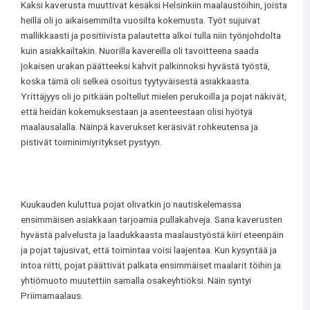
Kaksi kaverusta muuttivat kesäksi Helsinkiin maalaustöihin, joista
heillä oli jo aikaisemmilta vuosilta kokemusta. Työt sujuivat
mallikkaasti ja positiivista palautetta alkoi tulla niin työnjohdolta
kuin asiakkailtakin. Nuorilla kavereilla oli tavoitteena saada
jokaisen urakan päätteeksi kahvit palkinnoksi hyvästä työstä,
koska tämä oli selkeä osoitus tyytyväisestä asiakkaasta.
Yrittäjyys oli jo pitkään poltellut mielen perukoilla ja pojat näkivät,
että heidän kokemuksestaan ja asenteestaan olisi hyötyä
maalausalalla. Näinpä kaverukset keräsivät rohkeutensa ja
pistivät toiminimiyritykset pystyyn.
Kuukauden kuluttua pojat olivatkin jo nautiskelemassa
ensimmäisen asiakkaan tarjoamia pullakahveja. Sana kaverusten
hyvästä palvelusta ja laadukkaasta maalaustyöstä kiiri eteenpäin
ja pojat tajusivat, että toimintaa voisi laajentaa. Kun kysyntää ja
intoa riitti, pojat päättivät palkata ensimmäiset maalarit töihin ja
yhtiömuoto muutettiin samalla osakeyhtiöksi. Näin syntyi
Priimamaalaus.