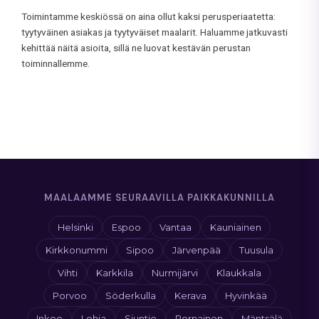
Toimintamme keskiössä on aina ollut kaksi perusperiaatetta:
tyytyväinen asiakas ja tyytyväiset maalarit. Haluamme jatkuvasti
kehittää näitä asioita, sillä ne luovat kestävän perustan
toiminnallemme.
MAALAAMME SEURAAVILLA PAIKKAKUNNILLA
Helsinki
Espoo
Vantaa
Kauniainen
Kirkkonummi
Sipoo
Järvenpää
Tuusula
Vihti
Karkkila
Nurmijärvi
Klaukkala
Porvoo
Söderkulla
Kerava
Hyvinkää
Inkoo
Lohja
Siuntio
Pornainen
Mäntsälä