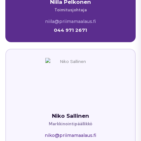
Niila Pelkonen
Toimitusjohtaja
niila@priimamaalaus.fi
044 971 2671
Niko Sallinen
Markkinointipäällikkö
niko@priimamaalaus.fi