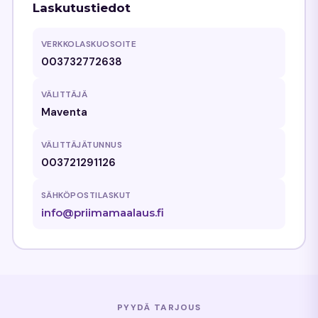
Laskutustiedot
VERKKOLASKUOSOITE
003732772638
VÄLITTÄJÄ
Maventa
VÄLITTÄJÄTUNNUS
003721291126
SÄHKÖPOSTILASKUT
info@priimamaalaus.fi
PYYDÄ TARJOUS