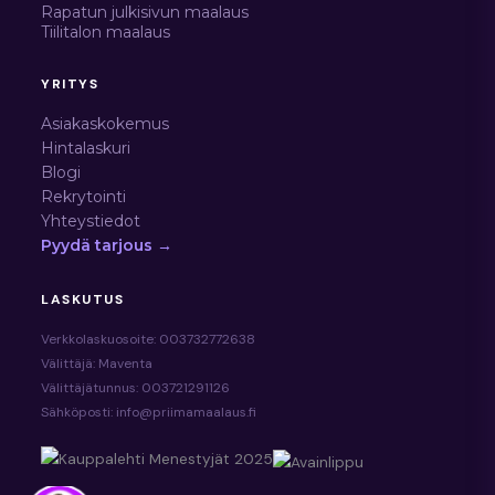
Rapatun julkisivun maalaus
Tiilitalon maalaus
YRITYS
Asiakaskokemus
Hintalaskuri
Blogi
Rekrytointi
Yhteystiedot
Pyydä tarjous →
LASKUTUS
Verkkolaskuosoite: 003732772638
Välittäjä: Maventa
Välittäjätunnus: 003721291126
Sähköposti: info@priimamaalaus.fi