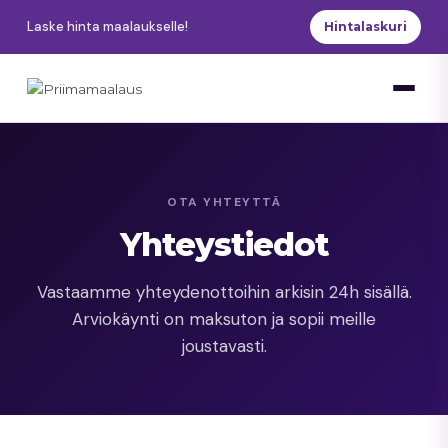
Siirry
Laske hinta maalaukselle!
Hintalaskuri
sisältöön
OTA YHTEYTTÄ
Yhteystiedot
Vastaamme yhteydenottoihin arkisin 24h sisällä.
Arviokäynti on maksuton ja sopii meille
joustavasti.