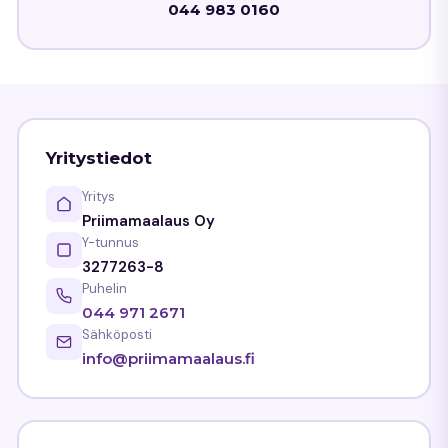
044 983 0160
Yritystiedot
Yritys
Priimamaalaus Oy
Y-tunnus
3277263-8
Puhelin
044 971 2671
Sähköposti
info@priimamaalaus.fi