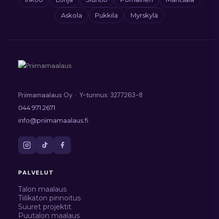
Askola
Pukkila
Myrskylä
Priimamaalaus Oy · Y-tunnus: 3277263-8
044 971 2671
info@priimamaalaus.fi
PALVELUT
Talon maalaus
Tiilikaton pinnoitus
Suuret projektit
Puutalon maalaus