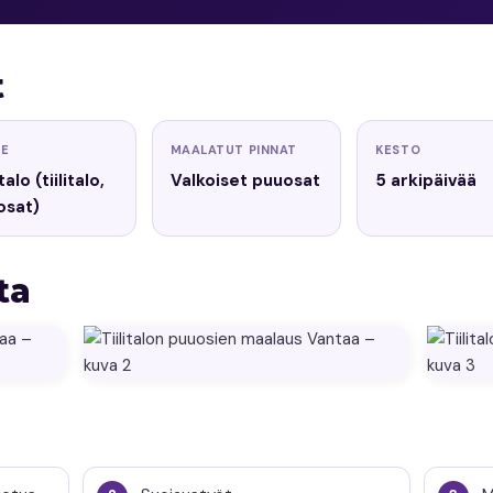
t
DE
MAALATUT PINNAT
KESTO
alo (tiilitalo,
Valkoiset puuosat
5 arkipäivää
osat)
ta