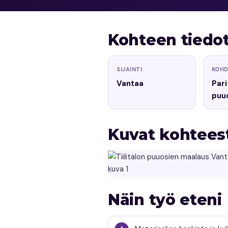
Kohteen tiedo
SIJAINTI
KOH
Vantaa
Parit
puu
Kuvat kohtees
Näin työ eteni