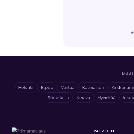
MAAL
Helsinki
Espoo
Vantaa
Kauniainen
Kirkkonum
Söderkulla
Kerava
Hyvinkää
Inko
PALVELUT