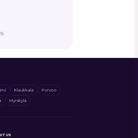
25
ärvi
Klaukkala
Porvoo
a
Myrskylä
UTUS