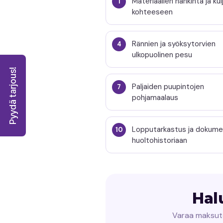
Materiaalien hankinta ja ku
kohteeseen
Rännien ja syöksytorvien
ulkopuolinen pesu
Pyydä tarjous!
Paljaiden puupintojen
pohjamaalaus
Lopputarkastus ja dokume
huoltohistoriaan
Hal
Varaa maksuto