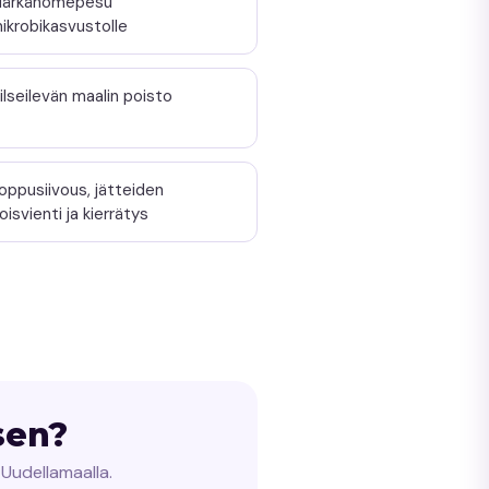
ärkähomepesu
ikrobikasvustolle
ilseilevän maalin poisto
oppusiivous, jätteiden
oisvienti ja kierrätys
sen?
Uudellamaalla.