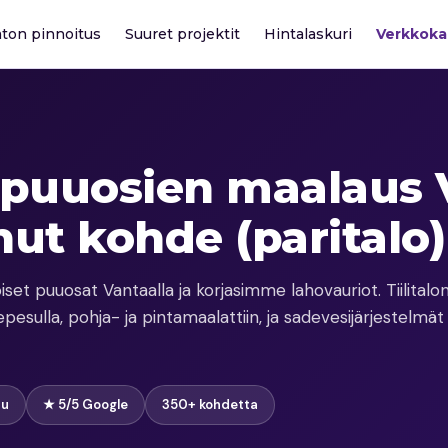
katon pinnoitus
Suuret projektit
Hintalaskuri
Verkkok
n puuosien maalaus 
ut kohde (paritalo)
et puuosat Vantaalla ja korjasimme lahovauriot. Tiilitalon 
sulla, pohja- ja pintamaalattiin, ja sadevesijärjestelmät 
uu
★ 5/5 Google
350+ kohdetta