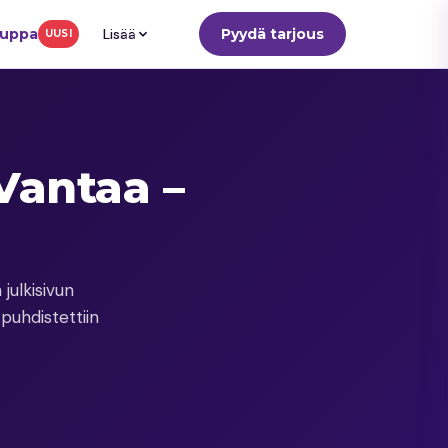
auppa
Lisää
Pyydä tarjous
UUSI
Vantaa –
julkisivun
puhdistettiin