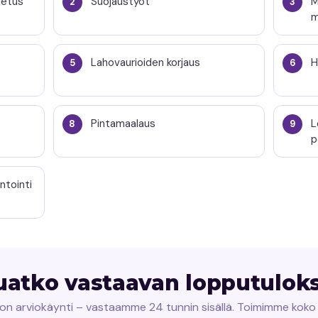
ljetus
Suojaustyöt
M
m
Lahovaurioiden korjaus
H
Pintamaalaus
L
p
ntointi
uatko vastaavan lopputulok
n arviokäynti – vastaamme 24 tunnin sisällä. Toimimme koko 