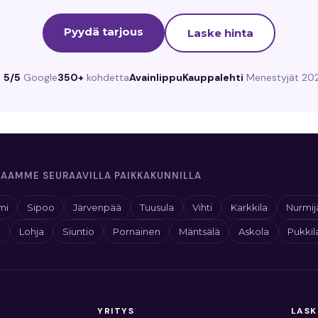
Pyydä tarjous
Laske hinta
★
5/5
Google
350+
kohdetta
Avainlippu
Kauppalehti
Menestyjät 20
AAMME SEURAAVILLA PAIKKAKUNNILLA
mi
Sipoo
Järvenpää
Tuusula
Vihti
Karkkila
Nurmij
o
Lohja
Siuntio
Pornainen
Mäntsälä
Askola
Pukkil
YRITYS
LASK