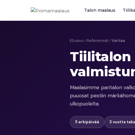
Siirry
sisältöön
Talon maalaus
Tiili
Etusivu
›
Referenssit
› Vantaa
Tiilitalo
valmistun
Maalasimme paritalon valkois
puuosat pestiin märkähomepe
ulkopuolelta.
5 arkipäivää
3 vuotta tak