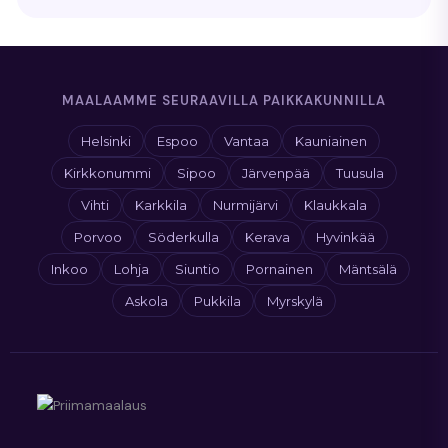
MAALAAMME SEURAAVILLA PAIKKAKUNNILLA
Helsinki
Espoo
Vantaa
Kauniainen
Kirkkonummi
Sipoo
Järvenpää
Tuusula
Vihti
Karkkila
Nurmijärvi
Klaukkala
Porvoo
Söderkulla
Kerava
Hyvinkää
Inkoo
Lohja
Siuntio
Pornainen
Mäntsälä
Askola
Pukkila
Myrskylä