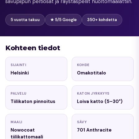
savupiipun peltiosat ja räystäspellit huoltomaalattiin.
5 vuotta takuu
★ 5/5 Google
350+ kohdetta
Kohteen tiedot
SIJAINTI
KOHDE
Helsinki
Omakotitalo
PALVELU
KATON JYRKKYYS
Tiilikaton pinnoitus
Loiva katto (5–30°)
MAALI
SÄVY
Nowocoat
701 Anthracite
tiilikattomaali