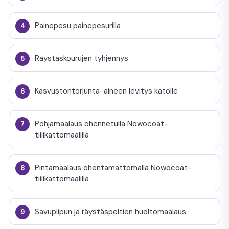
Painepesu painepesurilla
Räystäskourujen tyhjennys
Kasvustontorjunta-aineen levitys katolle
Pohjamaalaus ohennetulla Nowocoat-
tiilikattomaalilla
Pintamaalaus ohentamattomalla Nowocoat-
tiilikattomaalilla
Savupiipun ja räystäspeltien huoltomaalaus