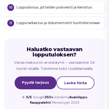
Loppusiivous, jätteiden poisvienti ja kierrätys
Lopputarkastus ja dokumentointi huoltohistoriaan
Haluatko vastaavan
lopputuloksen?
Varaa maksuton arviokäynti – vastaamme 24
tunnin sisällä. Toimimme koko Uudellamaalla.
Pyydä tarjous
Laske hinta
★
5/5
Google
350+
kohdetta
Avainlippu
Kauppalehti
Menestyjät 2025