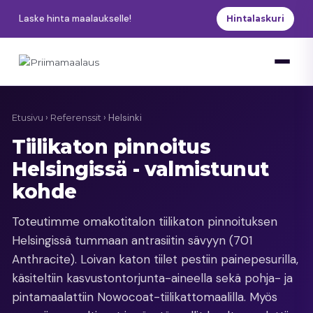
Siirry
Laske hinta maalaukselle!
Hintalaskuri
sisältöön
Etusivu
›
Referenssit
› Helsinki
Tiilikaton pinnoitus
Helsingissä - valmistunut
kohde
Toteutimme omakotitalon tiilikaton pinnoituksen
Helsingissä tummaan antrasiitin sävyyn (701
Anthracite). Loivan katon tiilet pestiin painepesurilla,
käsiteltiin kasvustontorjunta-aineella sekä pohja- ja
pintamaalattiin Nowocoat-tiilikattomaalilla. Myös