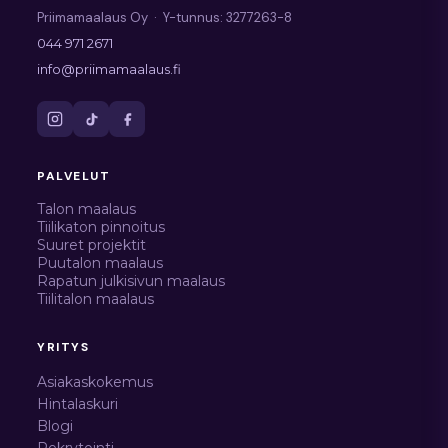
Priimamaalaus Oy · Y-tunnus: 3277263-8
044 971 2671
info@priimamaalaus.fi
PALVELUT
Talon maalaus
Tiilikaton pinnoitus
Suuret projektit
Puutalon maalaus
Rapatun julkisivun maalaus
Tiilitalon maalaus
YRITYS
Asiakaskokemus
Hintalaskuri
Blogi