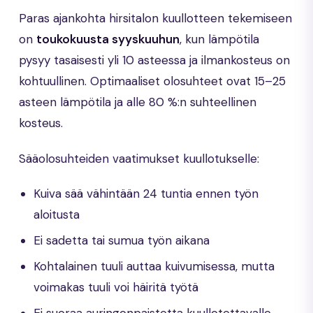
Paras ajankohta hirsitalon kuullotteen tekemiseen
on
toukokuusta syyskuuhun
, kun lämpötila
pysyy tasaisesti yli 10 asteessa ja ilmankosteus on
kohtuullinen. Optimaaliset olosuhteet ovat 15–25
asteen lämpötila ja alle 80 %:n suhteellinen
kosteus.
Sääolosuhteiden vaatimukset kuullotukselle:
Kuiva sää vähintään 24 tuntia ennen työn
aloitusta
Ei sadetta tai sumua työn aikana
Kohtalainen tuuli auttaa kuivumisessa, mutta
voimakas tuuli voi häiritä työtä
Ei suoraa auringonpaistetta kuullotettavalle