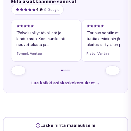
Mitä asiakkaamme sanovat
4,9
/ 5 Google
"Palvelu oli ystävällistä ja
"Tarjous saatiin muuta
laadukasta. Kommunikointi
tuntia arvioinnin jälkeen
neuvottelusta ja
aloitus siirtyi alun perin
työnkokonaiskuva helppoa.
sovitusta yhdellä päiväll
Tommi, Vantaa
Risto, Vantaa
Kaikkiin kysymyksiin tuli
siitä oli ollut etukäteen
nopeasti vastaukset. Työn
tiedossa."
lopputulos oli onnistunut."
Lue kaikki asiakaskokemukset →
Laske hinta maalaukselle