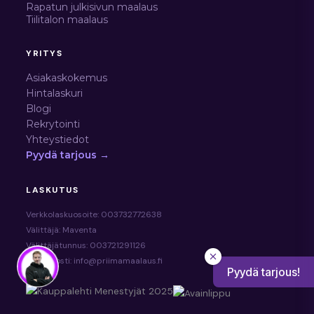
Rapatun julkisivun maalaus
Tiilitalon maalaus
YRITYS
Asiakaskokemus
Hintalaskuri
Blogi
Rekrytointi
Yhteystiedot
Pyydä tarjous →
LASKUTUS
Verkkolaskuosoite: 003732772638
Välittäjä: Maventa
Välittäjätunnus: 003721291126
Sähköposti: info@priimamaalaus.fi
Pyydä tarjous!