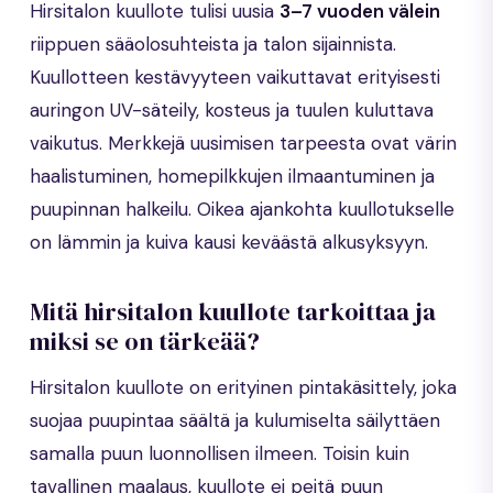
Hirsitalon kuullote tulisi uusia
3–7 vuoden välein
riippuen sääolosuhteista ja talon sijainnista.
Kuullotteen kestävyyteen vaikuttavat erityisesti
auringon UV-säteily, kosteus ja tuulen kuluttava
vaikutus. Merkkejä uusimisen tarpeesta ovat värin
haalistuminen, homepilkkujen ilmaantuminen ja
puupinnan halkeilu. Oikea ajankohta kuullotukselle
on lämmin ja kuiva kausi keväästä alkusyksyyn.
Mitä hirsitalon kuullote tarkoittaa ja
miksi se on tärkeää?
Hirsitalon kuullote on erityinen pintakäsittely, joka
suojaa puupintaa säältä ja kulumiselta säilyttäen
samalla puun luonnollisen ilmeen. Toisin kuin
tavallinen maalaus, kuullote ei peitä puun