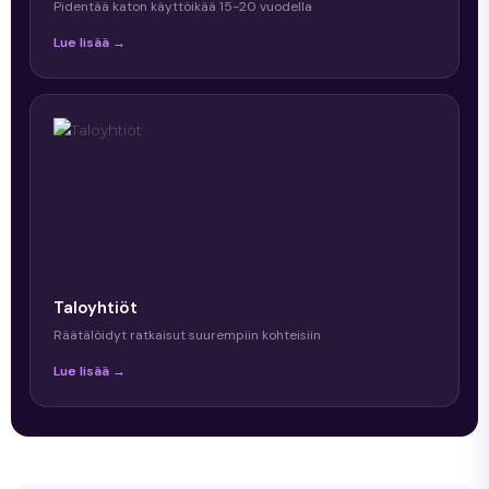
Pidentää katon käyttöikää 15-20 vuodella
Lue lisää →
Taloyhtiöt
Räätälöidyt ratkaisut suurempiin kohteisiin
Lue lisää →