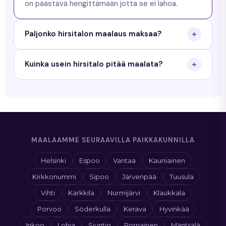
on päästävä hengittämään jotta se ei lahoa.
Paljonko hirsitalon maalaus maksaa?
Hirsitalon maalaus maksaa Uudellamaalla
Kuinka usein hirsitalo pitää maalata?
tyypillisesti 4 000-10 000 euroa. Pyydä
maksuton tarjous niin saat tarkan hinnan.
Hirsitalo maalataan tyypillisesti 5-10 vuoden välein
riippuen sääolosuhteista ja maalin laadusta.
MAALAAMME SEURAAVILLA PAIKKAKUNNILLA
Helsinki
Espoo
Vantaa
Kauniainen
Kirkkonummi
Sipoo
Järvenpää
Tuusula
Vihti
Karkkila
Nurmijärvi
Klaukkala
Porvoo
Söderkulla
Kerava
Hyvinkää
Inkoo
Lohja
Siuntio
Pornainen
Mäntsälä