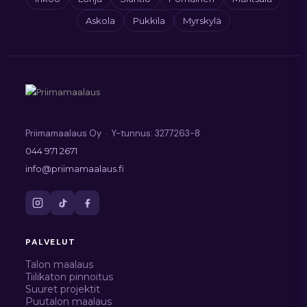
Askola
Pukkila
Myrskylä
Priimamaalaus Oy · Y-tunnus: 3277263-8
044 971 2671
info@priimamaalaus.fi
PALVELUT
Talon maalaus
Tiilikaton pinnoitus
Suuret projektit
Puutalon maalaus