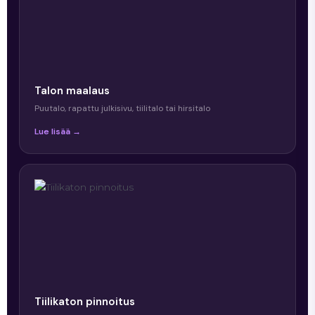
Talon maalaus
Puutalo, rapattu julkisivu, tiilitalo tai hirsitalo
Lue lisää →
Tiilikaton pinnoitus