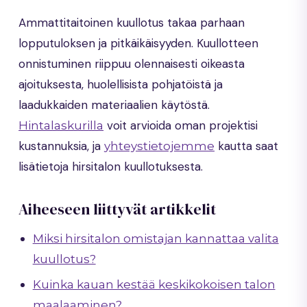
Ammattitaitoinen kuullotus takaa parhaan
lopputuloksen ja pitkäikäisyyden. Kuullotteen
onnistuminen riippuu olennaisesti oikeasta
ajoituksesta, huolellisista pohjatöistä ja
laadukkaiden materiaalien käytöstä.
voit arvioida oman projektisi
Hintalaskurilla
kustannuksia, ja
kautta saat
yhteystietojemme
lisätietoja hirsitalon kuullotuksesta.
Aiheeseen liittyvät artikkelit
Miksi hirsitalon omistajan kannattaa valita
kuullotus?
Kuinka kauan kestää keskikokoisen talon
maalaaminen?