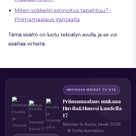
Miten sokkelin pinnoitus tapahtuu? -
Priimamaalaus Vantaalla
Tämä sisältö on luotu tekoälyn avulla, ja se voi
sisältää virheitä.
BONGAA MEIDÄT TV:STÄ
Priimamaalaus mukana
Huvila&Huussi kaudella
17
Nelonen & Ruutu, kevät 2026
· © Sofia Humalisto