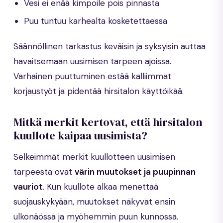
Vesi ei enää kimpoile pois pinnasta
Puu tuntuu karhealta kosketettaessa
Säännöllinen tarkastus keväisin ja syksyisin auttaa
havaitsemaan uusimisen tarpeen ajoissa.
Varhainen puuttuminen estää kalliimmat
korjaustyöt ja pidentää hirsitalon käyttöikää.
Mitkä merkit kertovat, että hirsitalon
kuullote kaipaa uusimista?
Selkeimmät merkit kuullotteen uusimisen
tarpeesta ovat
värin muutokset ja puupinnan
vauriot
. Kun kuullote alkaa menettää
suojauskykyään, muutokset näkyvät ensin
ulkonäössä ja myöhemmin puun kunnossa.