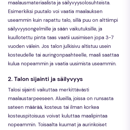
maalausmateriaalista ja säilyvyysolosuhteista.
Esimerkiksi puutalo voi vaatia maalauksen
useammin kuin rapattu talo, sillä puu on alttiimpi
säilyvyysongelmille ja sään vaikutuksille, ja
kuullotettu pinta taas vaatii uusimisen jopa 3-7
vuoden välein. Jos talon julkisivu altistuu usein
kosteudelle tai auringonpaahteelle, maali saattaa
kulua nopeammin ja vaatia uusimista useammin.
2. Talon sijainti ja säilyvyys
Talosi sijainti vaikuttaa merkittävästi
maalaustarpeeseen. Alueilla, joissa on runsasta
sateen määrää, kosteus tai ilman korkea
kosteuspitoisuus voivat kuluttaa maalipintaa
nopeammin. Toisaalta kuumat ja aurinkoiset