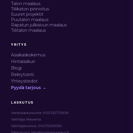
Talon maalaus
Tiilikaton pinnoitus
Suuret projektit
Puutalon maalaus
Rapatun julkisivun maalaus
Tiilitalon maalaus
YRITYS
Asiakaskokemus
Hintalaskuri
Blogi
Rekrytointi
Yhteystiedot
Pyydä tarjous →
LASKUTUS
Verkkolaskuosoite: 003732772638
Välittäjä: Maventa
Välittäjätunnus: 003721291126
Sähköposti: info@priimamaalaus.fi