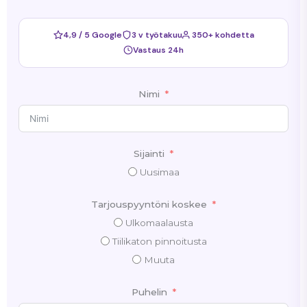
4,9 / 5 Google
3 v työtakuu
350+ kohdetta
Vastaus 24h
Nimi
Sijainti
Uusimaa
Tarjouspyyntöni koskee
Ulkomaalausta
Tiilikaton pinnoitusta
Muuta
Puhelin