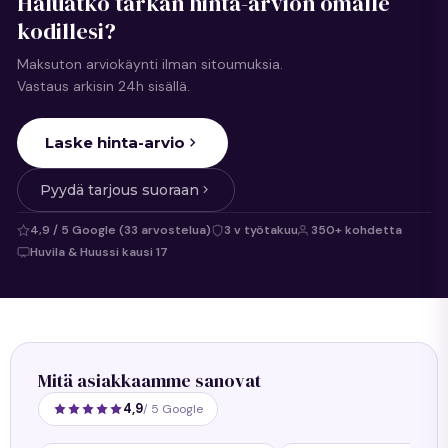
Haluatko tarkan hinta-arvion omalle
kodillesi?
Maksuton arviokäynti ilman sitoumuksia.
Vastaus arkisin 24h sisällä.
Laske hinta-arvio
Pyydä tarjous suoraan
4,9 / 5 Google (33 arvostelua)
3 v työtakuu
350+ kohdetta
Huvila & Huussi kausi 17
Mitä asiakkaamme sanovat
4,9
/ 5 Google