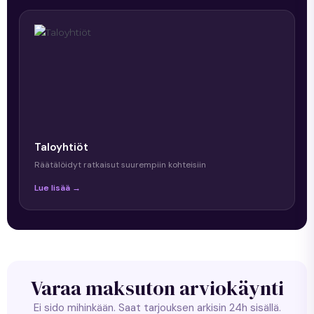
Taloyhtiöt
Räätälöidyt ratkaisut suurempiin kohteisiin
Lue lisää →
Varaa maksuton arviokäynti
Ei sido mihinkään. Saat tarjouksen arkisin 24h sisällä.