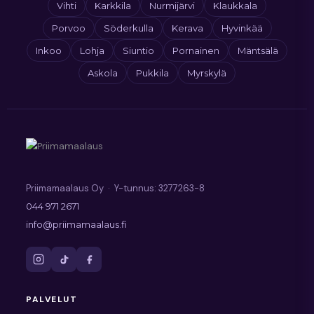
Vihti
Karkkila
Nurmijärvi
Klaukkala
Porvoo
Söderkulla
Kerava
Hyvinkää
Inkoo
Lohja
Siuntio
Pornainen
Mäntsälä
Askola
Pukkila
Myrskylä
Priimamaalaus Oy · Y-tunnus: 3277263-8
044 971 2671
info@priimamaalaus.fi
PALVELUT