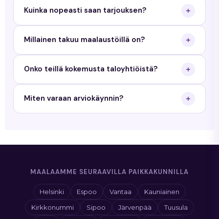
Kuinka nopeasti saan tarjouksen?
Saat tarjouksen arkisin 24 tunnin sisällä. Käymme
Millainen takuu maalaustöillä on?
maksuttomalla arviokäynnillä ja toimitamme
kirjallisen tarjouksen.
Priimamaalaus antaa 3 vuoden työtakuun
Onko teillä kokemusta taloyhtiöistä?
maalaustöille ja 5 vuoden takuun tiilikaton
pinnoitukselle.
Kyllä. Teemme sekä yksityisille kotitalouksille että
Miten varaan arviokäynnin?
taloyhtiöille. Meillä on kokemusta yli 350 kohteesta
Uudellamaalla.
Täytä tarjouspyyntölomake sivustollamme tai
soita meille. Sovimme arviokäyntiajan sinulle
sopivana ajankohtana.
MAALAAMME SEURAAVILLA PAIKKAKUNNILLA
Helsinki
Espoo
Vantaa
Kauniainen
Kirkkonummi
Sipoo
Järvenpää
Tuusula