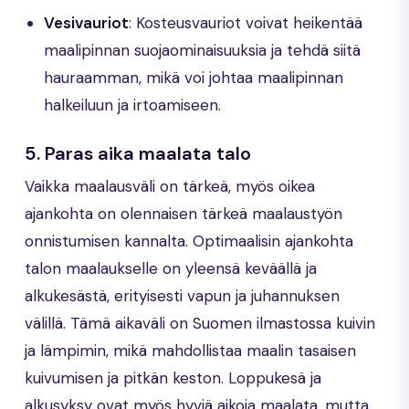
Vesivauriot
: Kosteusvauriot voivat heikentää
maalipinnan suojaominaisuuksia ja tehdä siitä
hauraamman, mikä voi johtaa maalipinnan
halkeiluun ja irtoamiseen.
5. Paras aika maalata talo
Vaikka maalausväli on tärkeä, myös oikea
ajankohta on olennaisen tärkeä maalaustyön
onnistumisen kannalta. Optimaalisin ajankohta
talon maalaukselle on yleensä keväällä ja
alkukesästä, erityisesti vapun ja juhannuksen
välillä. Tämä aikaväli on Suomen ilmastossa kuivin
ja lämpimin, mikä mahdollistaa maalin tasaisen
kuivumisen ja pitkän keston. Loppukesä ja
alkusyksy ovat myös hyviä aikoja maalata, mutta