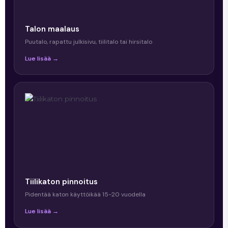
Talon maalaus
Puutalo, rapattu julkisivu, tiilitalo tai hirsitalo
Lue lisää →
Tiilikaton pinnoitus
Pidentää katon käyttöikää 15-20 vuodella
Lue lisää →