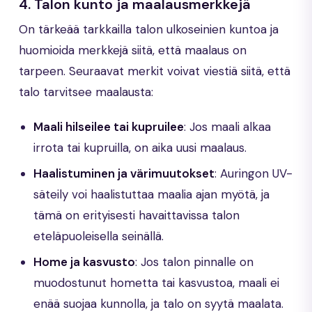
4. Talon kunto ja maalausmerkkejä
On tärkeää tarkkailla talon ulkoseinien kuntoa ja
huomioida merkkejä siitä, että maalaus on
tarpeen. Seuraavat merkit voivat viestiä siitä, että
talo tarvitsee maalausta:
Maali hilseilee tai kupruilee
: Jos maali alkaa
irrota tai kupruilla, on aika uusi maalaus.
Haalistuminen ja värimuutokset
: Auringon UV-
säteily voi haalistuttaa maalia ajan myötä, ja
tämä on erityisesti havaittavissa talon
eteläpuoleisella seinällä.
Home ja kasvusto
: Jos talon pinnalle on
muodostunut hometta tai kasvustoa, maali ei
enää suojaa kunnolla, ja talo on syytä maalata.