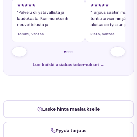
"Palvelu oli ystävällistä ja
"Tarjous saatiin muuta
laadukasta. Kommunikointi
tuntia arvioinnin jälkeen
neuvottelusta ja
aloitus siirtyi alun perin
työnkokonaiskuva helppoa.
sovitusta yhdellä päiväll
Tommi, Vantaa
Risto, Vantaa
Kaikkiin kysymyksiin tuli
siitä oli ollut etukäteen
nopeasti vastaukset. Työn
tiedossa."
lopputulos oli onnistunut."
Lue kaikki asiakaskokemukset →
Laske hinta maalaukselle
Pyydä tarjous