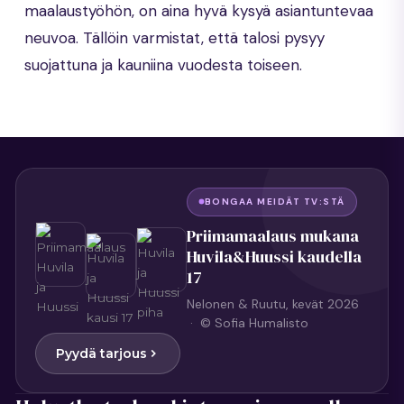
maalaustyöhön, on aina hyvä kysyä asiantuntevaa
neuvoa. Tällöin varmistat, että talosi pysyy
suojattuna ja kauniina vuodesta toiseen.
BONGAA MEIDÄT TV:STÄ
Priimamaalaus mukana
Huvila&Huussi kaudella
17
Nelonen & Ruutu, kevät 2026
· © Sofia Humalisto
Pyydä tarjous