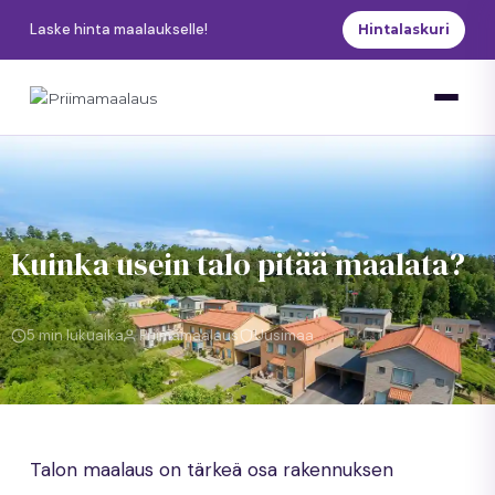
Siirry
Laske hinta maalaukselle!
Hintalaskuri
sisältöön
Kuinka usein talo pitää maalata?
5 min lukuaika
Priimamaalaus
Uusimaa
Talon maalaus on tärkeä osa rakennuksen