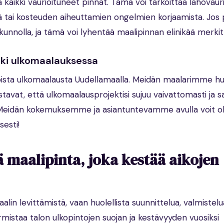
kaikki vaurioituneet pinnat. Tämä voi tarkoittaa lahovaur
ä tai kosteuden aiheuttamien ongelmien korjaamista. Jos 
kunnolla, ja tämä voi lyhentää maalipinnan elinikää merkit
uki ulkomaalauksessa
oista ulkomaalausta Uudellamaalla. Meidän maalarimme hu
istavat, että ulkomaalausprojektisi sujuu vaivattomasti ja s
. Meidän kokemuksemme ja asiantuntevamme avulla voit ol
sesti!
 maalipinta, joka kestää aikojen
lin levittämistä, vaan huolellista suunnittelua, valmistelu
mistaa talon ulkopintojen suojan ja kestävyyden vuosiksi