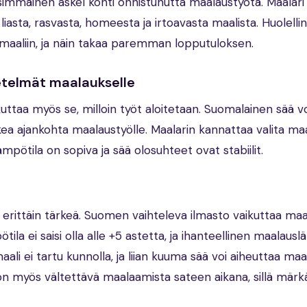
simmäinen askel kohti onnistunutta maalaustyötä. Maalari
liasta, rasvasta, homeesta ja irtoavasta maalista. Huolell
maaliin, ja näin takaa paremman lopputuloksen.
etelmät maalaukselle
taa myös se, milloin työt aloitetaan. Suomalainen sää vo
ikea ajankohta maalaustyölle. Maalarin kannattaa valita ma
lämpötila on sopiva ja sää olosuhteet ovat stabiilit.
erittäin tärkeä. Suomen vaihteleva ilmasto vaikuttaa maa
ila ei saisi olla alle +5 astetta, ja ihanteellinen maalausl
ali ei tartu kunnolla, ja liian kuuma sää voi aiheuttaa maa
 on myös vältettävä maalaamista sateen aikana, sillä märk