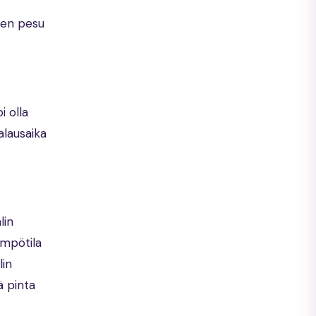
inen pesu
i olla
alausaika
lin
ämpötila
lin
ä pinta