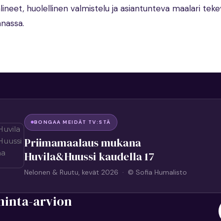
lineet, huolellinen valmistelu ja asiantunteva maalari tek
nnassa.
BONGAA MEIDÄT TV:STÄ
Priimamaalaus mukana
Huvila&Huussi kaudella 17
Nelonen & Ruutu, kevät 2026 · © Sofia Humalisto
hinta-arvion