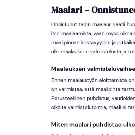
Maalari – Onnistun
Onnistunut talon maalaus vaatii huol
itse maalaamista, vaan myös oikean 
maalipinnan kestävyyden ja pitkäikäi
ulkomaalauksen valmistelusta ja tot
Maalauksen valmisteluvaiheet
Ennen maalaustyön aloittamista on t
on varmistaa, että maalipinta tartt
Perusteellinen puhdistus, vaurioid
oikeita valmistelutoimia, maali ei tar
Miten maalari puhdistaa ulk