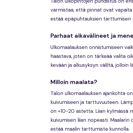
Talon ulkopintojen puhdistus on en
varmistaa, että pinnat ovat vapaita 
estää epäpuhtauksien tarttumisen 
Parhaat aikavälineet ja men
Ulkomaalauksen onnistumiseen vaikut
haastava, joten on tärkeää valita o
kevään ja alkusyksyn väliltä, jolloin 
Milloin maalata?
Talon ulkomaalauksen ajankohta on 
kuivumiseen ja tarttuvuuteen. Lämpöt
on +10-20 astetta. Liian kylmässä ma
kuivumisen liian nopeasti. Maalarin
estää maalin tarttumista kunnolla.