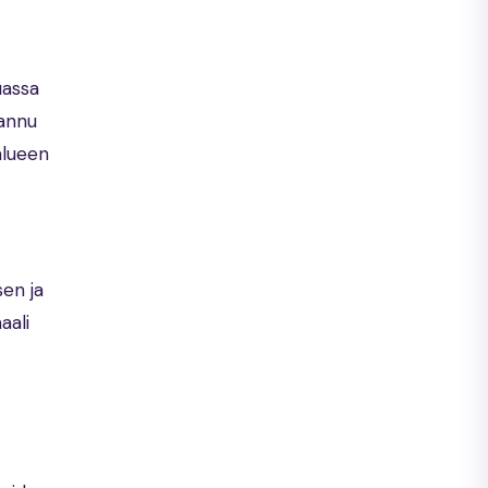
uassa
aannu
alueen
sen ja
aali