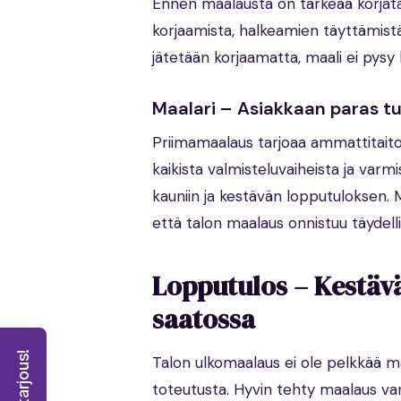
Ennen maalausta on tärkeää korjata 
korjaamista, halkeamien täyttämist
jätetään korjaamatta, maali ei pysy 
Maalari – Asiakkaan paras t
Priimamaalaus tarjoaa ammattitait
kaikista valmisteluvaiheista ja varm
kauniin ja kestävän lopputuloksen
että talon maalaus onnistuu täydelli
Lopputulos – Kestävä
saatossa
Talon ulkomaalaus ei ole pelkkää maa
toteutusta. Hyvin tehty maalaus var