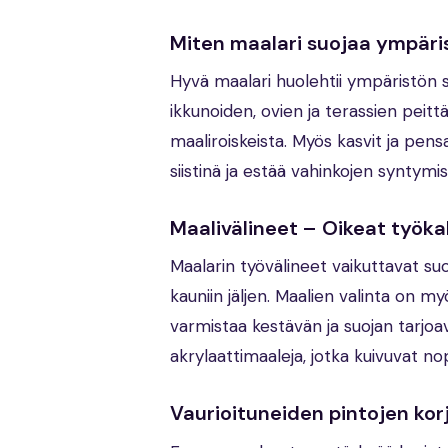
Miten maalari suojaa ympär
Hyvä maalari huolehtii ympäristön
ikkunoiden, ovien ja terassien peittä
maaliroiskeista. Myös kasvit ja pen
siistinä ja estää vahinkojen syntymi
Maalivälineet – Oikeat työk
Maalarin työvälineet vaikuttavat suo
kauniin jäljen. Maalien valinta on m
varmistaa kestävän ja suojan tarjoa
akrylaattimaaleja, jotka kuivuvat nop
Vaurioituneiden pintojen kor