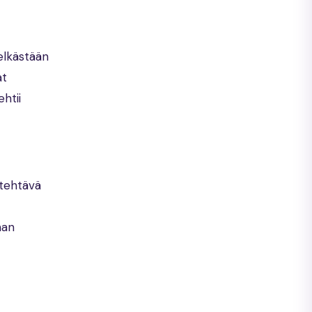
pelkästään
at
htii
 tehtävä
man