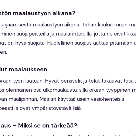
istön maalaustyön aikana?
 suojaamisesta maalaustyön aikana. Tähän kuuluu muun m
minen suojapeitteillä ja maalarinteipillä, jotta ne eivät lik
saat on hyvä suojata. Huolellinen suojaus auttaa pitämään 
sen.
alut maalaukseen
raan työn laatuun. Hyvät pensselit ja telat takaavat tasai
yös olennainen osa ulkomaalausta, sillä oikean tyyppinen m
van maalipinnan. Maalari käyttää usein vesiohenteisia
easti ja ovat ympäristöystävällisiä.
jaus – Miksi se on tärkeää?