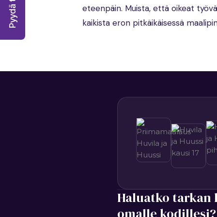
Pyydä tarjous!
eteenpäin. Muista, että oikeat työvä
kaikista eron pitkäikäisessä maalipi
Haluatko tarkan 
omalle kodillesi?