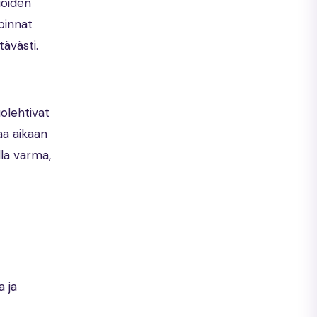
ioiden
pinnat
tävästi.
olehtivat
aa aikaan
la varma,
a ja