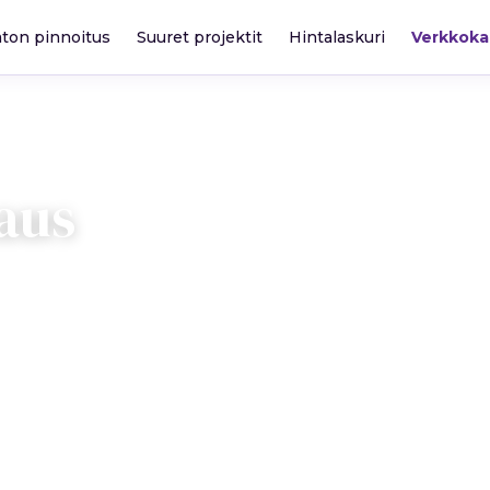
katon pinnoitus
Suuret projektit
Hintalaskuri
Verkkok
aus