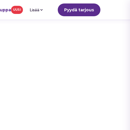
auppa
Lisää
Pyydä tarjous
UUSI