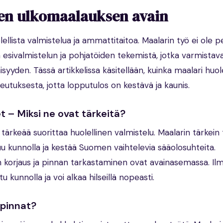
een ulkomaalauksen avain
ellista valmistelua ja ammattitaitoa. Maalarin työ ei ole 
esivalmistelun ja pohjatöiden tekemistä, jotka varmistav
syyden. Tässä artikkelissa käsitellään, kuinka maalari huole
eutuksesta, jotta lopputulos on kestävä ja kaunis.
 – Miksi ne ovat tärkeitä?
ärkeää suorittaa huolellinen valmistelu. Maalarin tärkein
uu kunnolla ja kestää Suomen vaihtelevia sääolosuhteita.
en korjaus ja pinnan tarkastaminen ovat avainasemassa. Il
tu kunnolla ja voi alkaa hilseillä nopeasti.
opinnat?