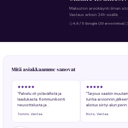
Maksuton arviokäynti ilman sit
Vastaus arkisin 24h sisällä.
4,9 / 5 Google (33 arvostelua)
Mitä asiakkaamme sanovat
"Palvelu oli ystävällistä ja
"Tarjous saatiin muuta
laadukasta. Kommunikointi
tuntia arvioinnin jälkee
neuvottelusta ja
aloitus siirtyi alun perin
työnkokonaiskuva helppoa.
sovitusta yhdellä päiväl
Tommi, Vantaa
Risto, Vantaa
Kaikkiin kysymyksiin tuli
siitä oli ollut etukäteen
nopeasti vastaukset. Työn
tiedossa."
lopputulos oli onnistunut."