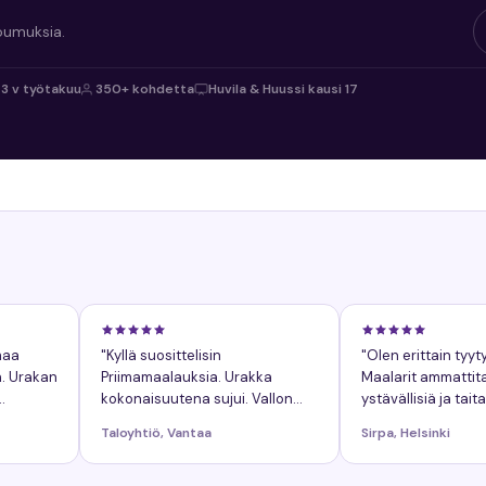
oumuksia.
3 v työtakuu
350+ kohdetta
Huvila & Huussi kausi 17
maa
"Kyllä suosittelisin
"Olen erittain tyyt
n. Urakan
Priimamaalauksia. Urakka
Maalarit ammattitai
kokonaisuutena sujui. Vallon
ystävällisiä ja taita
lä, mutta
mainitsisi, ei mitaan valittamista.
Taloyhtiö, Vantaa
Sirpa, Helsinki
Napea ja sujuva projekti,
mukavat maalarit."