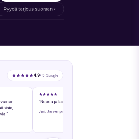
Pyydä tarjous suoraan
4,9
/ 5 Google
yvainen.
"Nopea ja laadukasta palvelua."
toisia,
Jari, Jarvenpaa
via."