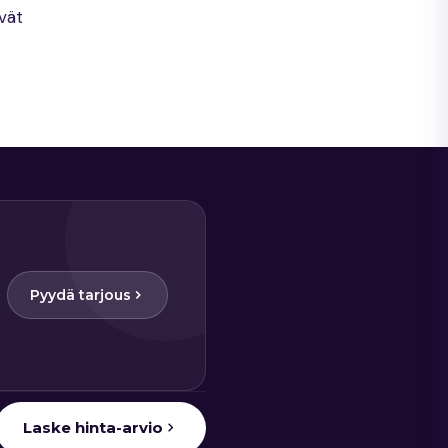
evät
Pyydä tarjous
Laske hinta-arvio