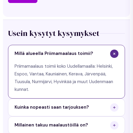
Usein kysytyt kysymykset
Millä alueella Priimamaalaus toimii?
Priimamaalaus toimii koko Uudellamaalla: Helsinki,
Espoo, Vantaa, Kauniainen, Kerava, Järvenpää,
Tuusula, Nurmijärvi, Hyvinkää ja muut Uudenmaan
kunnat.
Kuinka nopeasti saan tarjouksen?
Saat tarjouksen arkisin 24 tunnin sisällä. Käymme
Millainen takuu maalaustöillä on?
maksuttomalla arviokäynnillä ja toimitamme