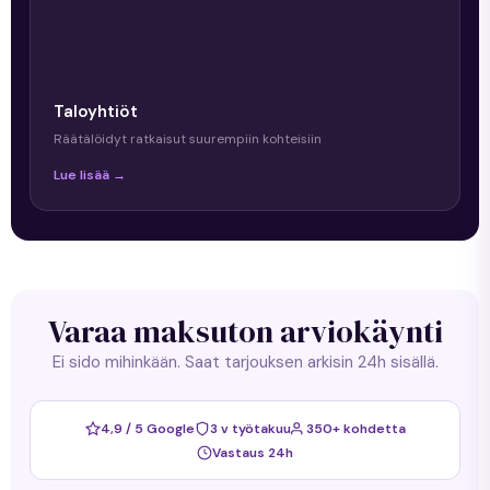
Taloyhtiöt
Räätälöidyt ratkaisut suurempiin kohteisiin
Lue lisää →
Varaa maksuton arviokäynti
Ei sido mihinkään. Saat tarjouksen arkisin 24h sisällä.
4,9 / 5 Google
3 v työtakuu
350+ kohdetta
Vastaus 24h