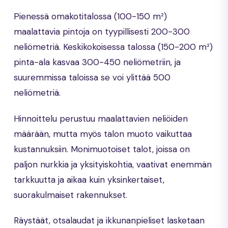
Pienessä omakotitalossa (100-150 m²)
maalattavia pintoja on tyypillisesti 200-300
neliömetriä. Keskikokoisessa talossa (150-200 m²)
pinta-ala kasvaa 300-450 neliömetriin, ja
suuremmissa taloissa se voi ylittää 500
neliömetriä.
Hinnoittelu perustuu maalattavien neliöiden
määrään, mutta myös talon muoto vaikuttaa
kustannuksiin. Monimuotoiset talot, joissa on
paljon nurkkia ja yksityiskohtia, vaativat enemmän
tarkkuutta ja aikaa kuin yksinkertaiset,
suorakulmaiset rakennukset.
Räystäät, otsalaudat ja ikkunanpieliset lasketaan