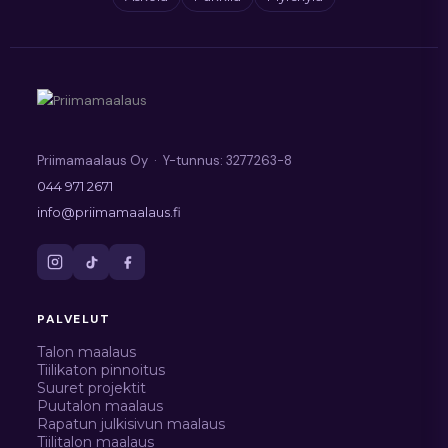
Priimamaalaus Oy · Y-tunnus: 3277263-8
044 971 2671
info@priimamaalaus.fi
PALVELUT
Talon maalaus
Tiilikaton pinnoitus
Suuret projektit
Puutalon maalaus
Rapatun julkisivun maalaus
Tiilitalon maalaus