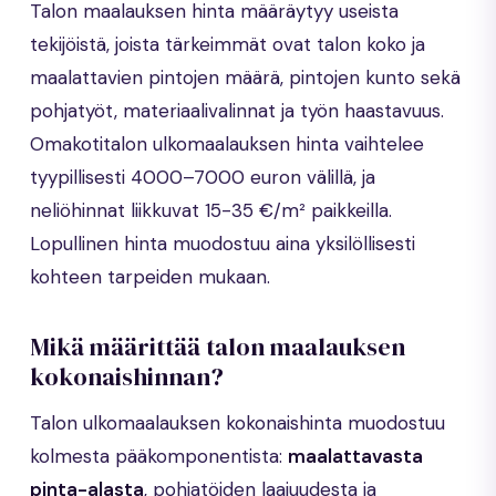
Talon maalauksen hinta määräytyy useista
tekijöistä, joista tärkeimmät ovat talon koko ja
maalattavien pintojen määrä, pintojen kunto sekä
pohjatyöt, materiaalivalinnat ja työn haastavuus.
Omakotitalon ulkomaalauksen hinta vaihtelee
tyypillisesti 4000–7000 euron välillä, ja
neliöhinnat liikkuvat 15-35 €/m² paikkeilla.
Lopullinen hinta muodostuu aina yksilöllisesti
kohteen tarpeiden mukaan.
Mikä määrittää talon maalauksen
kokonaishinnan?
Talon ulkomaalauksen kokonaishinta muodostuu
kolmesta pääkomponentista:
maalattavasta
pinta-alasta
, pohjatöiden laajuudesta ja