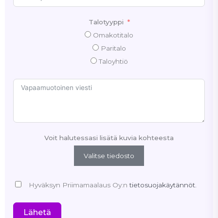
Talotyyppi
Omakotitalo
Paritalo
Taloyhtiö
Voit halutessasi lisätä kuvia kohteesta
Valitse tiedosto
Hyväksyn Priimamaalaus Oy:n
tietosuojakäytännöt.
Lähetä