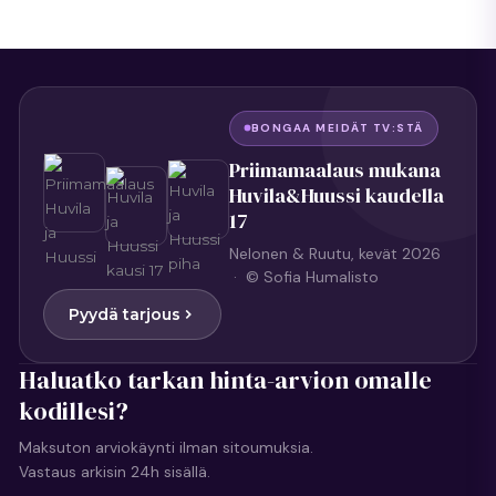
BONGAA MEIDÄT TV:STÄ
Priimamaalaus mukana
Huvila&Huussi kaudella
17
Nelonen & Ruutu, kevät 2026
· © Sofia Humalisto
Pyydä tarjous
Haluatko tarkan hinta-arvion omalle
kodillesi?
Maksuton arviokäynti ilman sitoumuksia.
Vastaus arkisin 24h sisällä.