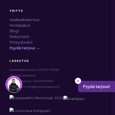
YRITYS
Asiakaskokemus
Hintalaskuri
Blogi
Rekrytointi
Yhteystiedot
Pyydä tarjous →
LASKUTUS
Verkkolaskuosoite: 003732772638
Välittäjä: Maventa
Välittäjätunnus: 003721291126
Pyydä tarjous!
Sähköposti: info@priimamaalaus.fi