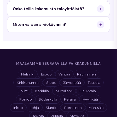
kirjallisen tarjouksen.
Priimamaalaus antaa 3 vuoden työtakuun
Onko teillä kokemusta taloyhtiöistä?
maalaustöille ja 5 vuoden takuun tiilikaton
pinnoitukselle.
Kyllä. Teemme sekä yksityisille kotitalouksille että
Miten varaan arviokäynnin?
taloyhtiöille. Meillä on kokemusta yli 350 kohteesta
Uudellamaalla.
Täytä tarjouspyyntölomake sivustollamme tai
soita meille. Sovimme arviokäyntiajan sinulle
sopivana ajankohtana.
MAALAAMME SEURAAVILLA PAIKKAKUNNILLA
Helsinki
Espoo
Vantaa
Kauniainen
Kirkkonummi
Sipoo
Järvenpää
Tuusula
Vihti
Karkkila
Nurmijärvi
Klaukkala
Porvoo
Söderkulla
Kerava
Hyvinkää
Inkoo
Lohja
Siuntio
Pornainen
Mäntsälä
Askola
Pukkila
Myrskylä