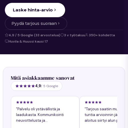
Laske hinta-arvio
Pyydä tarjous suoraan
4,9 / 5 Google (33 arvostelua)
3 v työtakuu
350+ kohdetta
Huvila & Huussi kausi 17
Mitä asiakkaamme sanovat
4,9
/ 5 Google
"Palvelu oli ystävällistä ja
"Tarjous saatiin muuta
laadukasta. Kommunikointi
tuntia arvioinnin jälkeen
neuvottelusta ja
aloitus siirtyi alun perin
työnkokonaiskuva helppoa.
sovitusta yhdellä päiväll