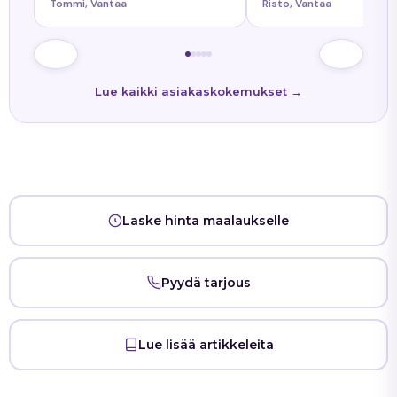
Tommi, Vantaa
Risto, Vantaa
Kaikkiin kysymyksiin tuli
siitä oli ollut etukäteen
nopeasti vastaukset. Työn
tiedossa."
lopputulos oli onnistunut."
Lue kaikki asiakaskokemukset →
Laske hinta maalaukselle
Pyydä tarjous
Lue lisää artikkeleita