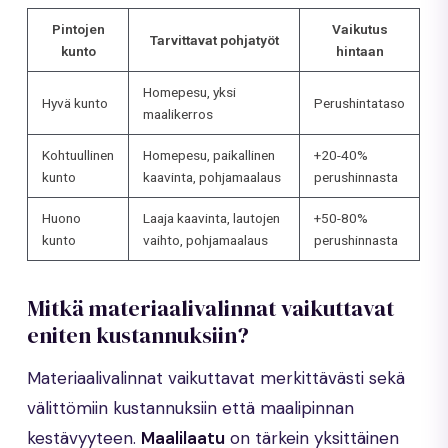
Pintojen
Vaikutus
Tarvittavat pohjatyöt
kunto
hintaan
Homepesu, yksi
Hyvä kunto
Perushintataso
maalikerros
Kohtuullinen
Homepesu, paikallinen
+20-40%
kunto
kaavinta, pohjamaalaus
perushinnasta
Huono
Laaja kaavinta, lautojen
+50-80%
kunto
vaihto, pohjamaalaus
perushinnasta
Mitkä materiaalivalinnat vaikuttavat
eniten kustannuksiin?
Materiaalivalinnat vaikuttavat merkittävästi sekä
välittömiin kustannuksiin että maalipinnan
kestävyyteen.
Maalilaatu
on tärkein yksittäinen