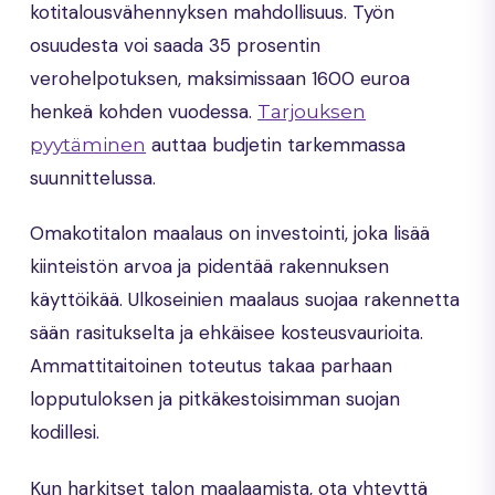
kotitalousvähennyksen mahdollisuus. Työn
osuudesta voi saada 35 prosentin
verohelpotuksen, maksimissaan 1600 euroa
henkeä kohden vuodessa.
Tarjouksen
auttaa budjetin tarkemmassa
pyytäminen
suunnittelussa.
Omakotitalon maalaus on investointi, joka lisää
kiinteistön arvoa ja pidentää rakennuksen
käyttöikää. Ulkoseinien maalaus suojaa rakennetta
sään rasitukselta ja ehkäisee kosteusvaurioita.
Ammattitaitoinen toteutus takaa parhaan
lopputuloksen ja pitkäkestoisimman suojan
kodillesi.
Kun harkitset talon maalaamista, ota yhteyttä