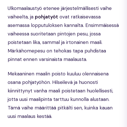
Ulkomaalaustyö etenee järjestelmällisesti vaihe
vaiheelta, ja
pohjatyöt
ovat ratkaisevassa
asemassa lopputuloksen kannalta. Ensimmäisessä
vaiheessa suoritetaan pintojen pesu, jossa
poistetaan lika, sammal ja irtonainen maali.
Märkähomepesu on tehokas tapa puhdistaa
pinnat ennen varsinaista maalausta.
Mekaaninen maalin poisto kuuluu olennaisena
osana pohjatyöhön. Hilseilevä ja huonosti
kiinnittynyt vanha maali poistetaan huolellisesti,
jotta uusi maalipinta tarttuu kunnolla alustaan.
Tämä vaihe määrittää pitkälti sen, kuinka kauan
uusi maalaus kestää.