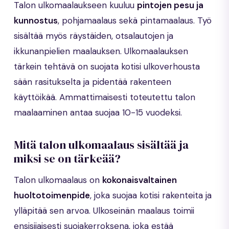
Talon ulkomaalaukseen kuuluu
pintojen pesu ja
kunnostus
, pohjamaalaus sekä pintamaalaus. Työ
sisältää myös räystäiden, otsalautojen ja
ikkunanpielien maalauksen. Ulkomaalauksen
tärkein tehtävä on suojata kotisi ulkoverhousta
sään rasitukselta ja pidentää rakenteen
käyttöikää. Ammattimaisesti toteutettu talon
maalaaminen antaa suojaa 10-15 vuodeksi.
Mitä talon ulkomaalaus sisältää ja
miksi se on tärkeää?
Talon ulkomaalaus on
kokonaisvaltainen
huoltotoimenpide
, joka suojaa kotisi rakenteita ja
ylläpitää sen arvoa. Ulkoseinän maalaus toimii
ensisijaisesti suojakerroksena, joka estää