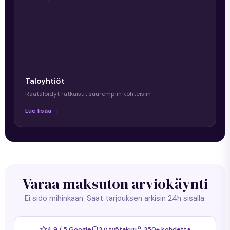
Taloyhtiöt
Räätälöidyt ratkaisut suurempiin kohteisiin
Lue lisää →
Varaa maksuton arviokäynti
Ei sido mihinkään. Saat tarjouksen arkisin 24h sisällä.
4,9 / 5 Google
3 v työtakuu
350+ kohdetta