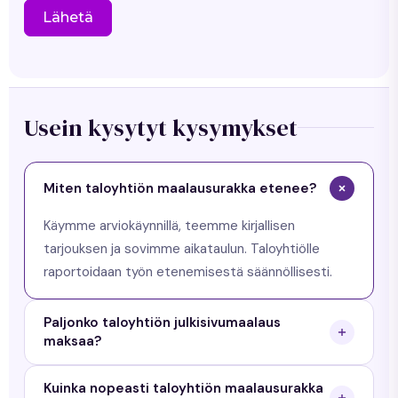
Lähetä
Usein kysytyt kysymykset
Miten taloyhtiön maalausurakka etenee?
Käymme arviokäynnillä, teemme kirjallisen
tarjouksen ja sovimme aikataulun. Taloyhtiölle
raportoidaan työn etenemisestä säännöllisesti.
Paljonko taloyhtiön julkisivumaalaus
maksaa?
Taloyhtiön maalausurakka hinnoitellaan kohteen
Kuinka nopeasti taloyhtiön maalausurakka