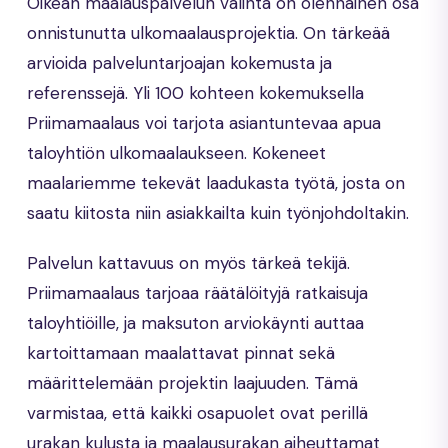
Oikean maalauspalvelun valinta on olennainen osa
onnistunutta ulkomaalausprojektia. On tärkeää
arvioida palveluntarjoajan kokemusta ja
referenssejä. Yli 100 kohteen kokemuksella
Priimamaalaus voi tarjota asiantuntevaa apua
taloyhtiön ulkomaalaukseen. Kokeneet
maalariemme tekevät laadukasta työtä, josta on
saatu kiitosta niin asiakkailta kuin työnjohdoltakin.
Palvelun kattavuus on myös tärkeä tekijä.
Priimamaalaus tarjoaa räätälöityjä ratkaisuja
taloyhtiöille, ja maksuton arviokäynti auttaa
kartoittamaan maalattavat pinnat sekä
määrittelemään projektin laajuuden. Tämä
varmistaa, että kaikki osapuolet ovat perillä
urakan kulusta ja maalausurakan aiheuttamat