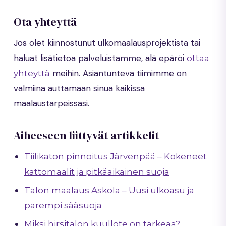
Ota yhteyttä
Jos olet kiinnostunut ulkomaalausprojektista tai
haluat lisätietoa palveluistamme, älä epäröi
ottaa
meihin. Asiantunteva tiimimme on
yhteyttä
valmiina auttamaan sinua kaikissa
maalaustarpeissasi.
Aiheeseen liittyvät artikkelit
Tiilikaton pinnoitus Järvenpää – Kokeneet
kattomaalit ja pitkäaikainen suoja
Talon maalaus Askola – Uusi ulkoasu ja
parempi sääsuoja
Miksi hirsitalon kuullote on tärkeää?