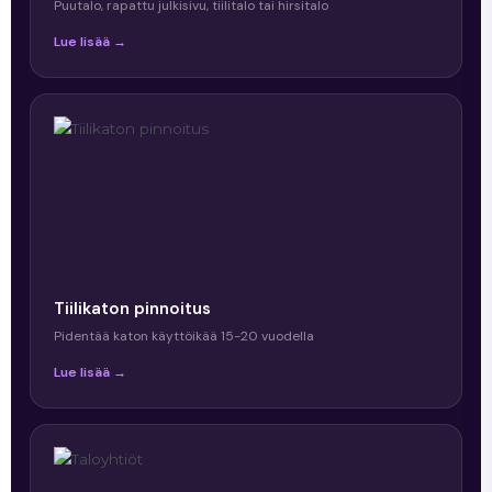
Puutalo, rapattu julkisivu, tiilitalo tai hirsitalo
Lue lisää →
Tiilikaton pinnoitus
Pidentää katon käyttöikää 15-20 vuodella
Lue lisää →