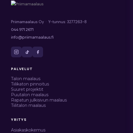
Priimamaalaus Oy · Y-tunnus: 3277263-8
044 971 2671
info@priimamaalaus.fi
PALVELUT
Talon maalaus
Tiilikaton pinnoitus
Suuret projektit
Puutalon maalaus
Rapatun julkisivun maalaus
Tiilitalon maalaus
YRITYS
Asiakaskokemus