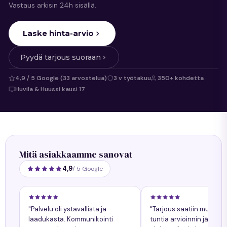
Vastaus arkisin 24h sisällä.
Laske hinta-arvio
Pyydä tarjous suoraan
4,9 / 5 Google (33 arvostelua)
3 v työtakuu
350+ kohdetta
Huvila & Huussi kausi 17
Mitä asiakkaamme sanovat
4,9
/ 5 Google
"Palvelu oli ystävällistä ja
"Tarjous saatiin muuta
laadukasta. Kommunikointi
tuntia arvioinnin jälkeen