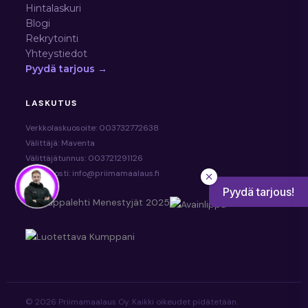
Hintalaskuri
Blogi
Rekrytointi
Yhteystiedot
Pyydä tarjous →
LASKUTUS
Verkkolaskuosoite: 003732772638
Välittäjä: Maventa
Välittäjätunnus: 003721291126
Sähköposti: info@priimamaalaus.fi
Pyydä tarjous!
© 2026 Priimamaalaus Oy. Kaikki oikeudet pidätetään.