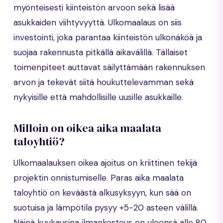
myönteisesti kiinteistön arvoon sekä lisää
asukkaiden viihtyvyyttä. Ulkomaalaus on siis
investointi, joka parantaa kiinteistön ulkonäköä ja
suojaa rakennusta pitkällä aikavälillä. Tällaiset
toimenpiteet auttavat säilyttämään rakennuksen
arvon ja tekevät siitä houkuttelevamman sekä
nykyisille että mahdollisille uusille asukkaille.
Milloin on oikea aika maalata
taloyhtiö?
Ulkomaalauksen oikea ajoitus on kriittinen tekijä
projektin onnistumiselle. Paras aika maalata
taloyhtiö on keväästä alkusyksyyn, kun sää on
suotuisa ja lämpötila pysyy +5-20 asteen välillä.
Näinä kuukausina ilmankosteus on yleensä alle 80