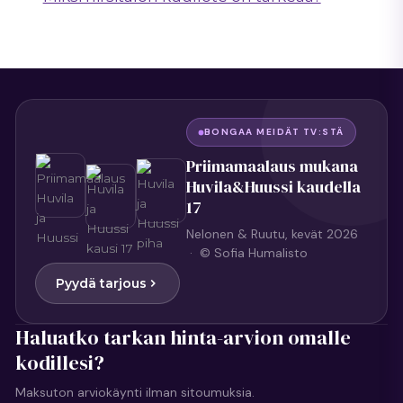
BONGAA MEIDÄT TV:STÄ
Priimamaalaus mukana
Huvila&Huussi kaudella
17
Nelonen & Ruutu, kevät 2026
· © Sofia Humalisto
Pyydä tarjous
Haluatko tarkan hinta-arvion omalle
kodillesi?
Maksuton arviokäynti ilman sitoumuksia.