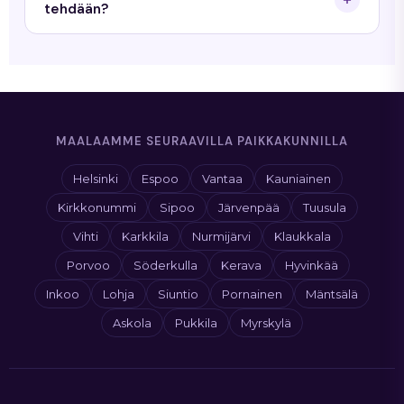
koon ja tarvittavien töiden mukaan. Pyydä tarjous
tehdään?
niin saat tarkan hinnan.
Priimamaalaus resurssoi riittävästi maalareita jotta
urakka etenee sovitussa aikataulussa.
MAALAAMME SEURAAVILLA PAIKKAKUNNILLA
Helsinki
Espoo
Vantaa
Kauniainen
Kirkkonummi
Sipoo
Järvenpää
Tuusula
Vihti
Karkkila
Nurmijärvi
Klaukkala
Porvoo
Söderkulla
Kerava
Hyvinkää
Inkoo
Lohja
Siuntio
Pornainen
Mäntsälä
Askola
Pukkila
Myrskylä