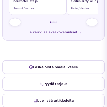
neuvottelusta ja
aloitus siirtyi alun perin
työnkokonaiskuva helppoa.
sovitusta yhdellä päiväll
Tommi, Vantaa
Risto, Vantaa
Kaikkiin kysymyksiin tuli
siitä oli ollut etukäteen
nopeasti vastaukset. Työn
tiedossa."
lopputulos oli onnistunut."
Lue kaikki asiakaskokemukset →
Laske hinta maalaukselle
Pyydä tarjous
Lue lisää artikkeleita