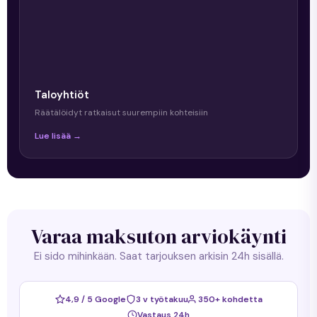
Taloyhtiöt
Räätälöidyt ratkaisut suurempiin kohteisiin
Lue lisää →
Varaa maksuton arviokäynti
Ei sido mihinkään. Saat tarjouksen arkisin 24h sisällä.
4,9 / 5 Google
3 v työtakuu
350+ kohdetta
Vastaus 24h