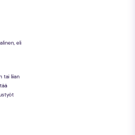
linen, eli
tai liian
tää
ustyöt