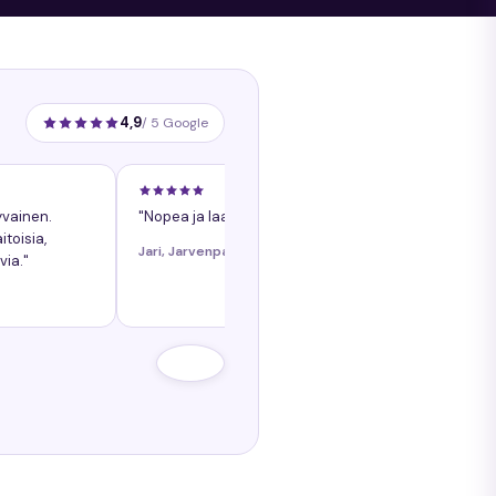
4,9
/ 5 Google
yvainen.
"Nopea ja laadukasta palvelua."
toisia,
Jari, Jarvenpaa
via."