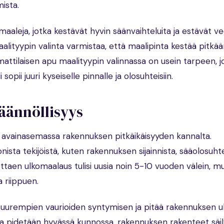
ista.
an maaleja, jotka kestävät hyvin säänvaihteluita ja estävät v
alityypin valinta varmistaa, että maalipinta kestää pitkää
ttilaisen apu maalityypin valinnassa on usein tarpeen, j
sopii juuri kyseiselle pinnalle ja olosuhteisiin.
äännöllisyys
 avainasemassa rakennuksen pitkäikäisyyden kannalta.
ista tekijöistä, kuten rakennuksen sijainnista, sääolosuhte
 ottaen ulkomaalaus tulisi uusia noin 5-10 vuoden välein, 
a riippuen.
suurempien vaurioiden syntymisen ja pitää rakennuksen 
nta pidetään hyvässä kunnossa, rakennuksen rakenteet säi