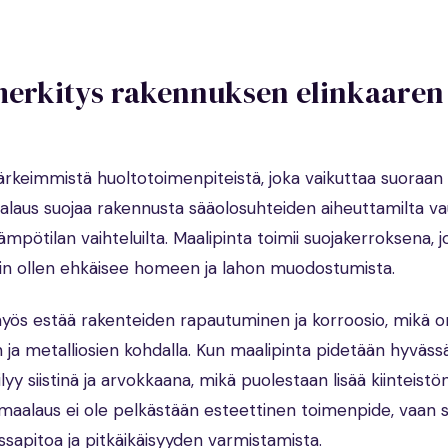
erkitys rakennuksen elinkaaren
rkeimmistä huoltotoimenpiteistä, joka vaikuttaa suoraan 
laus suojaa rakennusta sääolosuhteiden aiheuttamilta vaur
ämpötilan vaihteluilta. Maalipinta toimii suojakerroksena, 
äin ollen ehkäisee homeen ja lahon muodostumista.
yös estää rakenteiden rapautuminen ja korroosio, mikä o
 ja metalliosien kohdalla. Kun maalipinta pidetään hyväss
y siistinä ja arvokkaana, mikä puolestaan lisää kiinteistö
omaalaus ei ole pelkästään esteettinen toimenpide, vaan 
apitoa ja pitkäikäisyyden varmistamista.