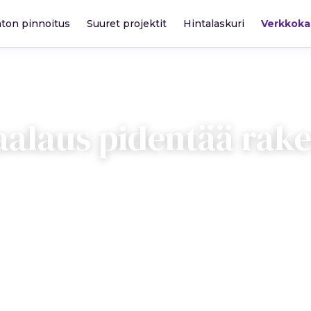
katon pinnoitus
Suuret projektit
Hintalaskuri
Verkkok
aalaus pidentää ra