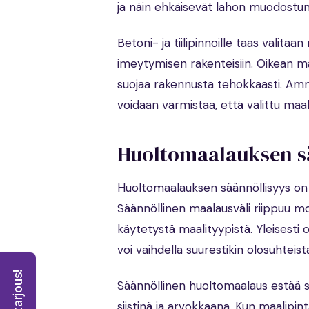
ja näin ehkäisevät lahon muodostum
Betoni- ja tiilipinnoille taas valita
imeytymisen rakenteisiin. Oikean ma
suojaa rakennusta tehokkaasti. Amma
voidaan varmistaa, että valittu maali 
Huoltomaalauksen s
Huoltomaalauksen säännöllisyys on
Säännöllinen maalausväli riippuu mon
käytetystä maalityypistä. Yleisesti
voi vaihdella suurestikin olosuhteist
Säännöllinen huoltomaalaus estää 
siistinä ja arvokkaana. Kun maalipi