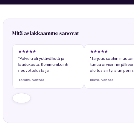
Mitä asiakkaamme sanovat
"Palvelu oli ystävällistä ja
"Tarjous saatiin muuta
laadukasta. Kommunikointi
tuntia arvioinnin jälkee
neuvottelusta ja
aloitus siirtyi alun perin
työnkokonaiskuva helppoa.
sovitusta yhdellä päiväl
Tommi, Vantaa
Risto, Vantaa
Kaikkiin kysymyksiin tuli
siitä oli ollut etukäteen
nopeasti vastaukset. Työn
tiedossa."
lopputulos oli onnistunut."