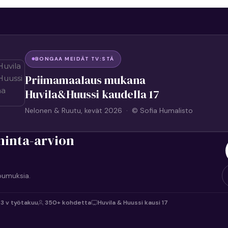
BONGAA MEIDÄT TV:STÄ
Priimamaalaus mukana
Huvila&Huussi kaudella 17
Nelonen & Ruutu, kevät 2026 · © Sofia Humalisto
hinta-arvion
oumuksia.
3 v työtakuu
350+ kohdetta
Huvila & Huussi kausi 17