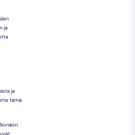
eden
n ja
otta
ista ja
mutta tämä
ulkonäön
lyvät