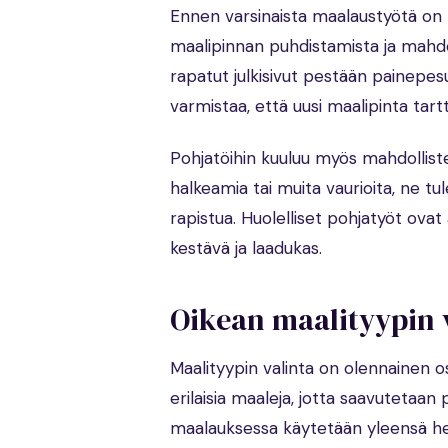
Ennen varsinaista maalaustyötä on t
maalipinnan puhdistamista ja mahdoll
rapatut julkisivut pestään painepesur
varmistaa, että uusi maalipinta tart
Pohjatöihin kuuluu myös mahdollist
halkeamia tai muita vaurioita, ne tu
rapistua. Huolelliset pohjatyöt ova
kestävä ja laadukas.
Oikean maalityypin 
Maalityypin valinta on olennainen os
erilaisia maaleja, jotta saavutetaan
maalauksessa käytetään yleensä hen