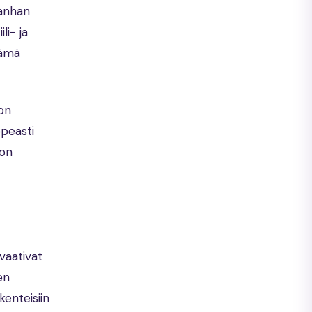
vanhan
li- ja
Tämä
 on
opeasti
 on
vaativat
en
enteisiin