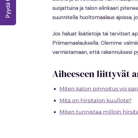
Pyydä tarjous!
suojattuina ja talon elinkaari piten
suunnitella huoltomaalaus ajoissa, j
Jos haluat lisätietoja tai tarvitset
Priimamaalauksella. Olemme valmiin
varmistamaan, että rakennuksesi p
Aiheeseen liittyvät a
Miten katon pinnoitus voi pa
Mitä on hirsitalon kuullote?
Miten tunnistaa milloin hirsit