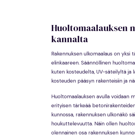
Huoltomaalauksen m
kannalta
Rakennuksen ulkomaalaus on yksi tä
elinkaareen. Säännöllinen huoltomaa
kuten kosteudelta, UV-säteilyltä ja l
kosteuden pääsyn rakenteisiin ja n
Huoltomaalauksen avulla voidaan m
erityisen tärkeää betonirakenteiden
kunnossa, rakennuksen ulkonäkö säily
houkuttelevuutta. Näin ollen huolt
olennainen osa rakennuksen kunnoss