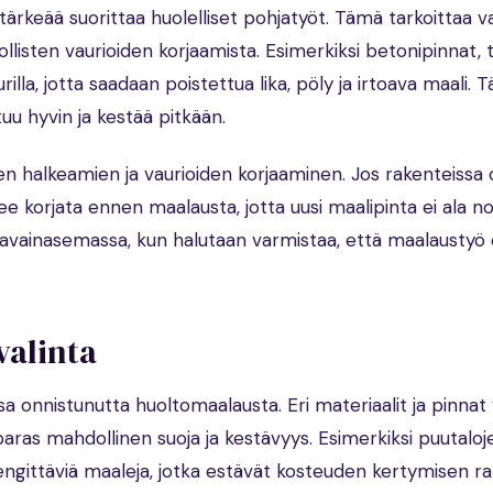
ärkeää suorittaa huolelliset pohjatyöt. Tämä tarkoittaa 
isten vaurioiden korjaamista. Esimerkiksi betonipinnat, tii
illa, jotta saadaan poistettua lika, pöly ja irtoava maali. 
tuu hyvin ja kestää pitkään.
en halkeamien ja vaurioiden korjaaminen. Jos rakenteissa
lee korjata ennen maalausta, jotta uusi maalipinta ei ala n
t avainasemassa, kun halutaan varmistaa, että maalaustyö
valinta
a onnistunutta huoltomaalausta. Eri materiaalit ja pinnat 
 paras mahdollinen suoja ja kestävyys. Esimerkiksi puutaloj
gittäviä maaleja, jotka estävät kosteuden kertymisen rak