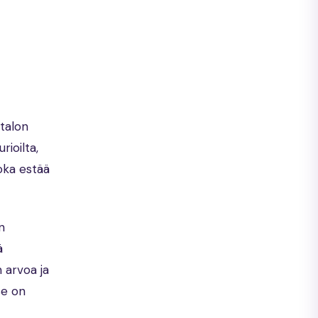
talon
ioilta,
joka estää
n
ä
n arvoa ja
se on