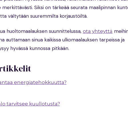
ee merkittävästi. Siksi on tärkeää seurata maalipinnan kunt
otta vältytään suuremmilta korjaustöiltä.
 apua huoltomaalauksen suunnittelussa,
meihi
ota yhteyttä
a auttamaan sinua kaikissa ulkomaalauksen tarpeissa ja
ysyy hyvässä kunnossa pitkään.
rtikkelit
rantaa energiatehokkuutta?
alo tarvitsee kuullotusta?