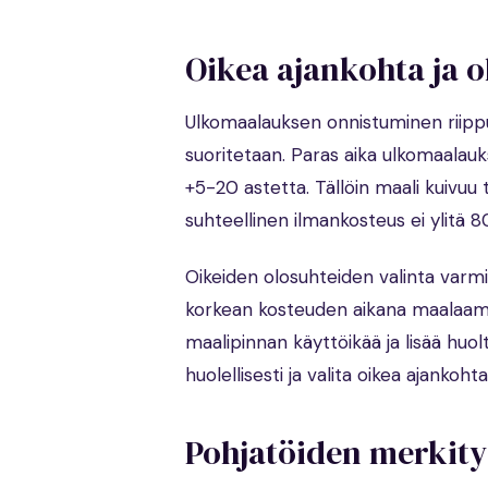
Oikea ajankohta ja o
Ulkomaalauksen onnistuminen riippuu 
suoritetaan. Paras aika ulkomaalauks
+5-20 astetta. Tällöin maali kuivuu 
suhteellinen ilmankosteus ei ylitä 80 
Oikeiden olosuhteiden valinta varmis
korkean kosteuden aikana maalaami
maalipinnan käyttöikää ja lisää huo
huolellisesti ja valita oikea ajanko
Pohjatöiden merkity