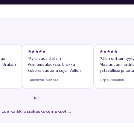
maa
"Kyllä suosittelisin
"Olen erittain tyyt
n. Urakan
Priimamaalauksia. Urakka
Maalarit ammattitai
kokonaisuutena sujui. Vallon
ystävällisiä ja taita
lä, mutta
mainitsisi, ei mitaan valittamista.
Taloyhtiö, Vantaa
Sirpa, Helsinki
Napea ja sujuva projekti,
mukavat maalarit."
Lue kaikki asiakaskokemukset →