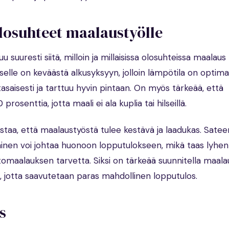
losuhteet maalaustyölle
suuresti siitä, milloin ja millaisissa olosuhteissa maalaus
elle on keväästä alkusyksyyn, jolloin lämpötila on optimaa
tasaisesti ja tarttuu hyvin pintaan. On myös tärkeää, että
prosenttia, jotta maali ei ala kuplia tai hilseillä.
taa, että maalaustyöstä tulee kestävä ja laadukas. Sateen 
nen voi johtaa huonoon lopputulokseen, mikä taas lyhen
ltomaalauksen tarvetta. Siksi on tärkeää suunnitella maala
hta, jotta saavutetaan paras mahdollinen lopputulos.
s