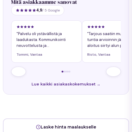
Mitä asiakkaamme sanovat
4,9
/ 5 Google
"Palvelu oli ystävällistä ja
"Tarjous saatiin muuta
laadukasta. Kommunikointi
tuntia arvioinnin jälkeen
neuvottelusta ja
aloitus siirtyi alun perin
työnkokonaiskuva helppoa.
sovitusta yhdellä päiväll
Tommi, Vantaa
Risto, Vantaa
Kaikkiin kysymyksiin tuli
siitä oli ollut etukäteen
nopeasti vastaukset. Työn
tiedossa."
lopputulos oli onnistunut."
Lue kaikki asiakaskokemukset →
Laske hinta maalaukselle