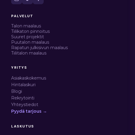
PALVELUT
Talon maalaus
Tiilikaton pinnoitus
Suuret projektit
Puutalon maalaus
Rapatun julkisivun maalaus
Tiilitalon maalaus
YRITYS
Asiakaskokemus
Hintalaskuri
Blogi
Rekrytointi
Yhteystiedot
Pyydä tarjous →
LASKUTUS