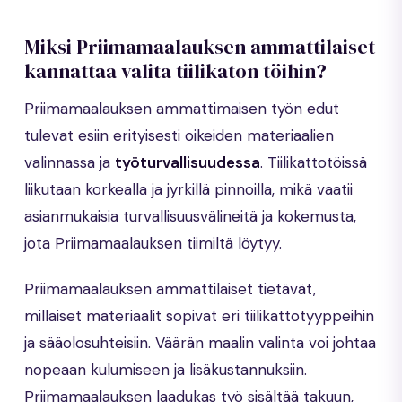
Miksi Priimamaalauksen ammattilaiset
kannattaa valita tiilikaton töihin?
Priimamaalauksen ammattimaisen työn edut
tulevat esiin erityisesti oikeiden materiaalien
valinnassa ja
työturvallisuudessa
. Tiilikattotöissä
liikutaan korkealla ja jyrkillä pinnoilla, mikä vaatii
asianmukaisia turvallisuusvälineitä ja kokemusta,
jota Priimamaalauksen tiimiltä löytyy.
Priimamaalauksen ammattilaiset tietävät,
millaiset materiaalit sopivat eri tiilikattotyyppeihin
ja sääolosuhteisiin. Väärän maalin valinta voi johtaa
nopeaan kulumiseen ja lisäkustannuksiin.
Priimamaalauksen laadukas työ sisältää takuun,