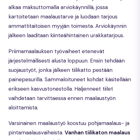
alkaa maksuttomalla arviokäynnillä, jossa
kartoitetaan maalaustarve ja luodaan tarjous
ammattitaitoisen myyjän toimesta. Arviokäynnin
jälkeen laaditaan kiinteähintainen urakkatarjous.
Priimamaalauksen työvaiheet etenevät
järjestelmällisesti alusta loppuun. Ensin tehdään
suojaustyöt, jonka jälkeen tiilikatto pestään
painepesurilla. Sammaloituneet kohdat käsitellään
erikseen kasvustonestolla. Haljenneet tiilet
vaihdetaan tarvittaessa ennen maalaustyön
aloittamista.
Varsinainen maalaustyö koostuu pohjamaalaus- ja
pintamaalausvaiheista.
Vanhan tiilikaton maalaus