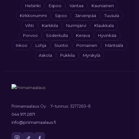
Helsinki
Espoo
Vantaa
Kauniainen
Kirkkonummi
Sipoo
Järvenpää
Tuusula
Vihti
Karkkila
Nurmijärvi
Klaukkala
Porvoo
Söderkulla
Kerava
Hyvinkää
Inkoo
Lohja
Siuntio
Pornainen
Mäntsälä
Askola
Pukkila
Myrskylä
Priimamaalaus Oy · Y-tunnus: 3277263-8
044 971 2671
info@priimamaalaus.fi