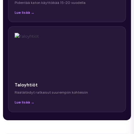
Pidentää katon käyttöikää 15-20 vuodella
Lue lisää →
Taloyhtiöt
Räätälöidyt ratkaisut suurempiin kohteisiin
Lue lisää →