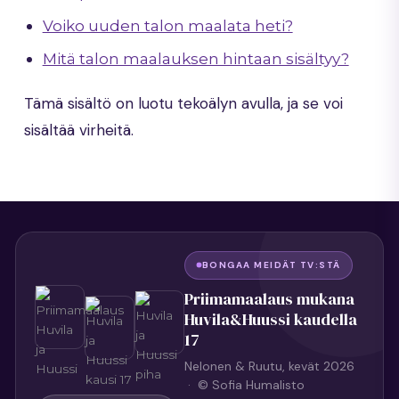
Voiko uuden talon maalata heti?
Mitä talon maalauksen hintaan sisältyy?
Tämä sisältö on luotu tekoälyn avulla, ja se voi
sisältää virheitä.
BONGAA MEIDÄT TV:STÄ
Priimamaalaus mukana
Huvila&Huussi kaudella
17
Nelonen & Ruutu, kevät 2026
· © Sofia Humalisto