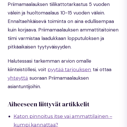
Priimamaalauksen tiilikattotarkastus 5 vuoden
välein ja huoltomaalaus 10-15 vuoden välein.
Ennaltaehkäisevä toiminta on aina edullisempaa
kuin korjaava. Priimamaalauksen ammattitaitoinen
tiimi varmistaa laadukkaan lopputuloksen ja
pitkäaikaisen tyytyväisyyden.
Halutessasi tarkemman arvion omalle
kiinteistöllesi, voit
tai ottaa
pyytää tarjouksen
suoraan Priimamaalauksen
yhteyttä
asiantuntijoihin.
Aiheeseen liittyvät artikkelit
Katon pinnoitus itse vai ammattilainen –
kumpi kannattaa?