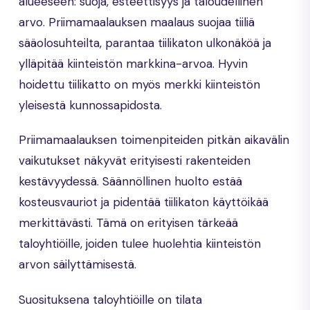
alueeseen: suoja, esteettisyys ja taloudellinen
arvo. Priimamaalauksen maalaus suojaa tiiliä
sääolosuhteilta, parantaa tiilikaton ulkonäköä ja
ylläpitää kiinteistön markkina-arvoa. Hyvin
hoidettu tiilikatto on myös merkki kiinteistön
yleisestä kunnossapidosta.
Priimamaalauksen toimenpiteiden pitkän aikavälin
vaikutukset näkyvät erityisesti rakenteiden
kestävyydessä. Säännöllinen huolto estää
kosteusvauriot ja pidentää tiilikaton käyttöikää
merkittävästi. Tämä on erityisen tärkeää
taloyhtiöille, joiden tulee huolehtia kiinteistön
arvon säilyttämisestä.
Suosituksena taloyhtiöille on tilata