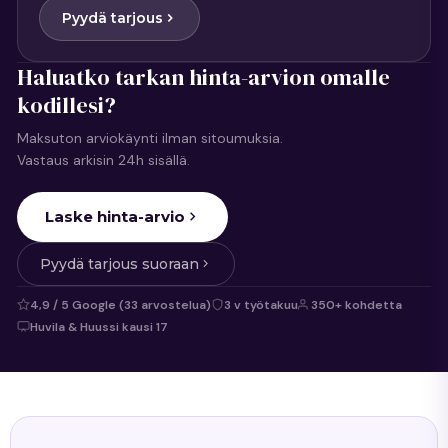
Pyydä tarjous
Haluatko tarkan hinta-arvion omalle
kodillesi?
Maksuton arviokäynti ilman sitoumuksia.
Vastaus arkisin 24h sisällä.
Laske hinta-arvio
Pyydä tarjous suoraan
4,9 / 5 Google (33 arvostelua)
3 v työtakuu
350+ kohdetta
Huvila & Huussi kausi 17