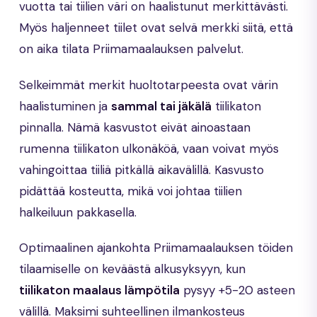
vuotta tai tiilien väri on haalistunut merkittävästi.
Myös haljenneet tiilet ovat selvä merkki siitä, että
on aika tilata Priimamaalauksen palvelut.
Selkeimmät merkit huoltotarpeesta ovat värin
haalistuminen ja
sammal tai jäkälä
tiilikaton
pinnalla. Nämä kasvustot eivät ainoastaan
rumenna tiilikaton ulkonäköä, vaan voivat myös
vahingoittaa tiiliä pitkällä aikavälillä. Kasvusto
pidättää kosteutta, mikä voi johtaa tiilien
halkeiluun pakkasella.
Optimaalinen ajankohta Priimamaalauksen töiden
tilaamiselle on keväästä alkusyksyyn, kun
tiilikaton maalaus lämpötila
pysyy +5-20 asteen
välillä. Maksimi suhteellinen ilmankosteus