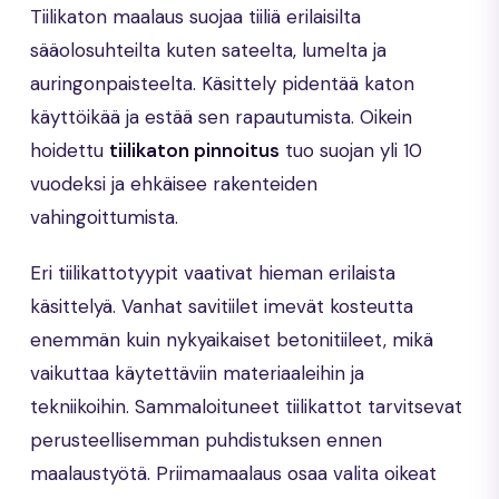
Tiilikaton maalaus suojaa tiiliä erilaisilta
sääolosuhteilta kuten sateelta, lumelta ja
auringonpaisteelta. Käsittely pidentää katon
käyttöikää ja estää sen rapautumista. Oikein
hoidettu
tiilikaton pinnoitus
tuo suojan yli 10
vuodeksi ja ehkäisee rakenteiden
vahingoittumista.
Eri tiilikattotyypit vaativat hieman erilaista
käsittelyä. Vanhat savitiilet imevät kosteutta
enemmän kuin nykyaikaiset betonitiileet, mikä
vaikuttaa käytettäviin materiaaleihin ja
tekniikoihin. Sammaloituneet tiilikattot tarvitsevat
perusteellisemman puhdistuksen ennen
maalaustyötä. Priimamaalaus osaa valita oikeat