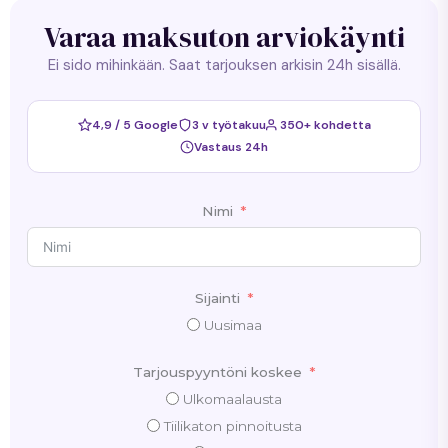
Varaa maksuton arviokäynti
Ei sido mihinkään. Saat tarjouksen arkisin 24h sisällä.
4,9 / 5 Google
3 v työtakuu
350+ kohdetta
Vastaus 24h
Nimi
Sijainti
Uusimaa
Tarjouspyyntöni koskee
Ulkomaalausta
Tiilikaton pinnoitusta