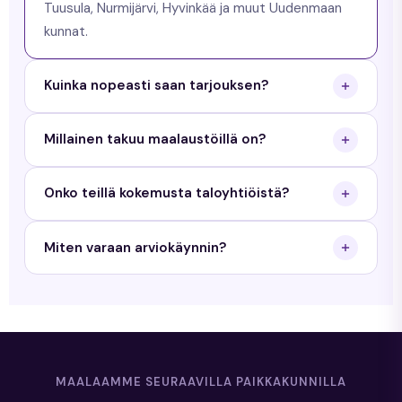
Tuusula, Nurmijärvi, Hyvinkää ja muut Uudenmaan
kunnat.
Kuinka nopeasti saan tarjouksen?
Saat tarjouksen arkisin 24 tunnin sisällä. Käymme
Millainen takuu maalaustöillä on?
maksuttomalla arviokäynnillä ja toimitamme
kirjallisen tarjouksen.
Priimamaalaus antaa 3 vuoden työtakuun
Onko teillä kokemusta taloyhtiöistä?
maalaustöille ja 5 vuoden takuun tiilikaton
pinnoitukselle.
Kyllä. Teemme sekä yksityisille kotitalouksille että
Miten varaan arviokäynnin?
taloyhtiöille. Meillä on kokemusta yli 350 kohteesta
Uudellamaalla.
Täytä tarjouspyyntölomake sivustollamme tai
soita meille. Sovimme arviokäyntiajan sinulle
sopivana ajankohtana.
MAALAAMME SEURAAVILLA PAIKKAKUNNILLA