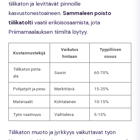
tiilikaton ja levittävät pinnoille
kasvustonestoaineen.
Sammaleen poisto
tiilikatolti
vaatii erikoisosaamista, jota
Priimamaalauksen tiimiltä löytyy.
Vaikutus
Tyypillinen
Kustannustekijä
hintaan
osuus
Tiilikaton pinta-
Suurin
60-70%
ala
Pohjatyöt ja pesu
Merkittävä
15-25%
Materiaalit
Kohtalainen
10-15%
Työn vaativuus
Vaihteleva
5-15%
Tiilikaton muoto ja jyrkkyys vaikuttavat työn