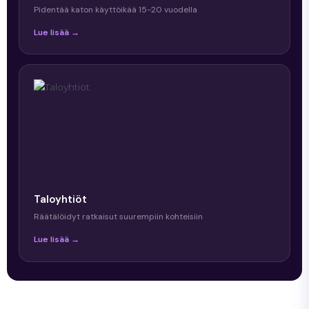
Pidentää katon käyttöikää 15-20 vuodella
Lue lisää →
Taloyhtiöt
Räätälöidyt ratkaisut suurempiin kohteisiin
Lue lisää →