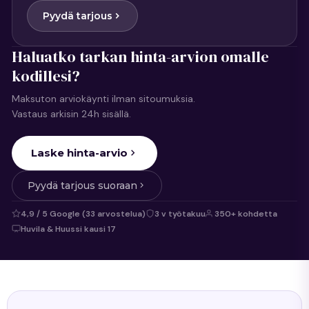
Pyydä tarjous
Haluatko tarkan hinta-arvion omalle
kodillesi?
Maksuton arviokäynti ilman sitoumuksia.
Vastaus arkisin 24h sisällä.
Laske hinta-arvio
Pyydä tarjous suoraan
4,9 / 5 Google (33 arvostelua)
3 v työtakuu
350+ kohdetta
Huvila & Huussi kausi 17