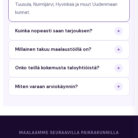
Tuusula, Nurmijärvi, Hyvinkää ja muut Uudenmaan
kunnat.
Kuinka nopeasti saan tarjouksen?
Saat tarjouksen arkisin 24 tunnin sisällä. Käymme
Millainen takuu maalaustöillä on?
maksuttomalla arviokäynnillä ja toimitamme
kirjallisen tarjouksen.
Priimamaalaus antaa 3 vuoden työtakuun
Onko teillä kokemusta taloyhtiöistä?
maalaustöille ja 5 vuoden takuun tiilikaton
pinnoitukselle.
Kyllä. Teemme sekä yksityisille kotitalouksille että
Miten varaan arviokäynnin?
taloyhtiöille. Meillä on kokemusta yli 350 kohteesta
Uudellamaalla.
Täytä tarjouspyyntölomake sivustollamme tai
soita meille. Sovimme arviokäyntiajan sinulle
sopivana ajankohtana.
MAALAAMME SEURAAVILLA PAIKKAKUNNILLA