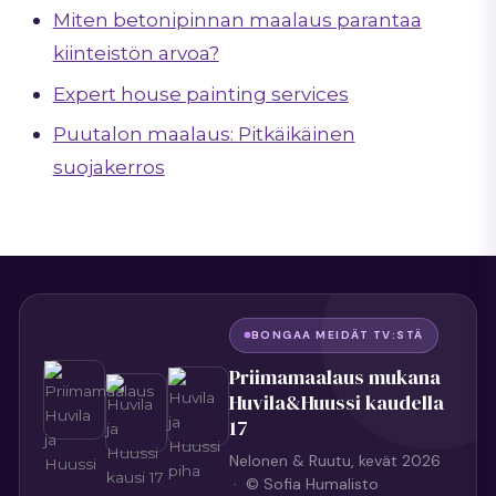
Miten betonipinnan maalaus parantaa
kiinteistön arvoa?
Expert house painting services
Puutalon maalaus: Pitkäikäinen
suojakerros
BONGAA MEIDÄT TV:STÄ
Priimamaalaus mukana
Huvila&Huussi kaudella
17
Nelonen & Ruutu, kevät 2026
· © Sofia Humalisto