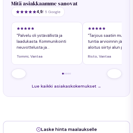
Mitä asiakkaamme sanovat
4,9
/ 5 Google
"Palvelu oli ystävällistä ja
"Tarjous saatiin muuta
laadukasta. Kommunikointi
tuntia arvioinnin jälkeen
neuvottelusta ja
aloitus siirtyi alun perin
työnkokonaiskuva helppoa.
sovitusta yhdellä päiväll
Tommi, Vantaa
Risto, Vantaa
Kaikkiin kysymyksiin tuli
siitä oli ollut etukäteen
nopeasti vastaukset. Työn
tiedossa."
lopputulos oli onnistunut."
Lue kaikki asiakaskokemukset →
Laske hinta maalaukselle