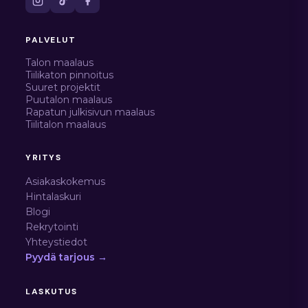
PALVELUT
Talon maalaus
Tiilikaton pinnoitus
Suuret projektit
Puutalon maalaus
Rapatun julkisivun maalaus
Tiilitalon maalaus
YRITYS
Asiakaskokemus
Hintalaskuri
Blogi
Rekrytointi
Yhteystiedot
Pyydä tarjous →
LASKUTUS