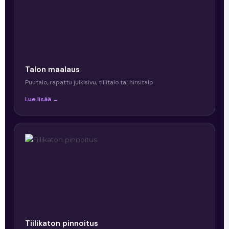
Talon maalaus
Puutalo, rapattu julkisivu, tiilitalo tai hirsitalo
Lue lisää →
Tiilikaton pinnoitus