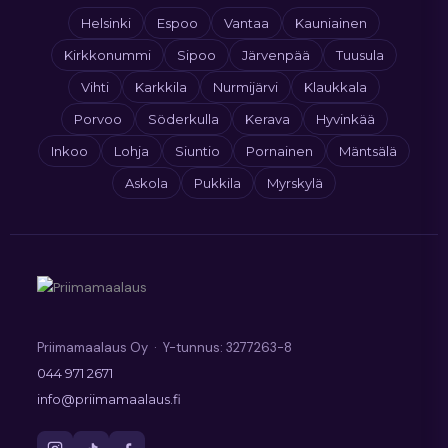
Helsinki
Espoo
Vantaa
Kauniainen
Kirkkonummi
Sipoo
Järvenpää
Tuusula
Vihti
Karkkila
Nurmijärvi
Klaukkala
Porvoo
Söderkulla
Kerava
Hyvinkää
Inkoo
Lohja
Siuntio
Pornainen
Mäntsälä
Askola
Pukkila
Myrskylä
Priimamaalaus Oy · Y-tunnus: 3277263-8
044 971 2671
info@priimamaalaus.fi