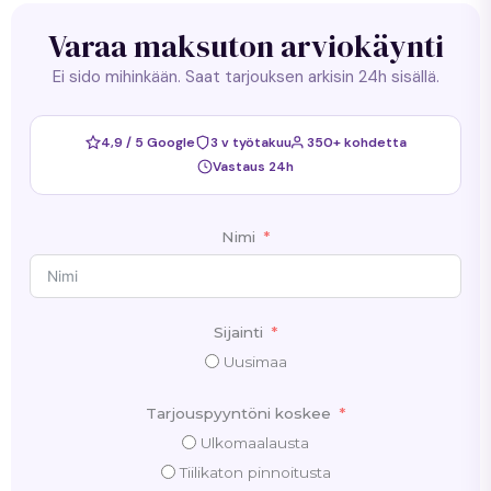
Varaa maksuton arviokäynti
Ei sido mihinkään. Saat tarjouksen arkisin 24h sisällä.
4,9 / 5 Google
3 v työtakuu
350+ kohdetta
Vastaus 24h
Nimi
Sijainti
Uusimaa
Tarjouspyyntöni koskee
Ulkomaalausta
Tiilikaton pinnoitusta