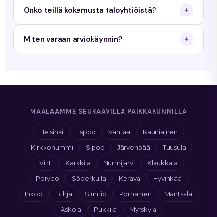
Priimamaalaus antaa 3 vuoden työtakuun
Onko teillä kokemusta taloyhtiöistä?
maalaustöille ja 5 vuoden takuun tiilikaton
pinnoitukselle.
Kyllä. Teemme sekä yksityisille kotitalouksille että
Miten varaan arviokäynnin?
taloyhtiöille. Meillä on kokemusta yli 350 kohteesta
Uudellamaalla.
Täytä tarjouspyyntölomake sivustollamme tai
soita meille. Sovimme arviokäyntiajan sinulle
sopivana ajankohtana.
MAALAAMME SEURAAVILLA PAIKKAKUNNILLA
Helsinki
Espoo
Vantaa
Kauniainen
Kirkkonummi
Sipoo
Järvenpää
Tuusula
Vihti
Karkkila
Nurmijärvi
Klaukkala
Porvoo
Söderkulla
Kerava
Hyvinkää
Inkoo
Lohja
Siuntio
Pornainen
Mäntsälä
Askola
Pukkila
Myrskylä