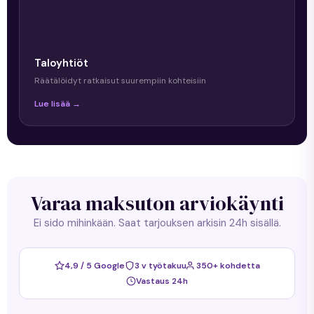
Taloyhtiöt
Räätälöidyt ratkaisut suurempiin kohteisiin
Lue lisää →
Varaa maksuton arviokäynti
Ei sido mihinkään. Saat tarjouksen arkisin 24h sisällä.
4,9 / 5 Google
3 v työtakuu
350+ kohdetta
Vastaus 24h