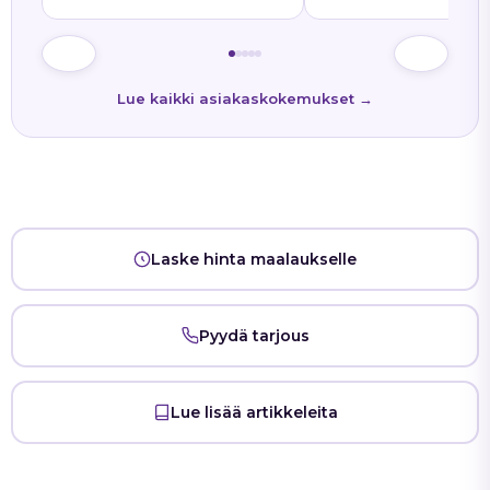
Kaikkiin kysymyksiin tuli
siitä oli ollut etukäteen
nopeasti vastaukset. Työn
tiedossa."
lopputulos oli onnistunut."
Lue kaikki asiakaskokemukset →
Laske hinta maalaukselle
Pyydä tarjous
Lue lisää artikkeleita