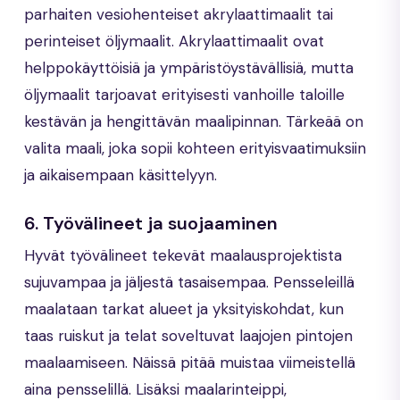
parhaiten vesiohenteiset akrylaattimaalit tai
perinteiset öljymaalit. Akrylaattimaalit ovat
helppokäyttöisiä ja ympäristöystävällisiä, mutta
öljymaalit tarjoavat erityisesti vanhoille taloille
kestävän ja hengittävän maalipinnan. Tärkeää on
valita maali, joka sopii kohteen erityisvaatimuksiin
ja aikaisempaan käsittelyyn.
6.
Työvälineet ja suojaaminen
Hyvät työvälineet tekevät maalausprojektista
sujuvampaa ja jäljestä tasaisempaa. Pensseleillä
maalataan tarkat alueet ja yksityiskohdat, kun
taas ruiskut ja telat soveltuvat laajojen pintojen
maalaamiseen. Näissä pitää muistaa viimeistellä
aina pensselillä. Lisäksi maalarinteippi,