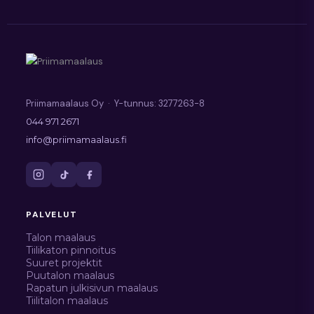
Priimamaalaus Oy · Y-tunnus: 3277263-8
044 971 2671
info@priimamaalaus.fi
PALVELUT
Talon maalaus
Tiilikaton pinnoitus
Suuret projektit
Puutalon maalaus
Rapatun julkisivun maalaus
Tiilitalon maalaus