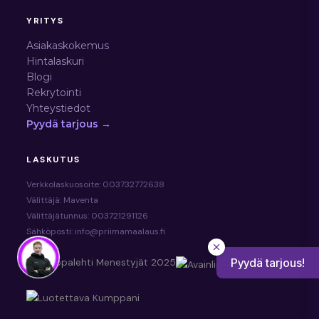
YRITYS
Asiakaskokemus
Hintalaskuri
Blogi
Rekrytointi
Yhteystiedot
Pyydä tarjous →
LASKUTUS
Verkkolaskuosoite: 003732772638
Välittäjä: Maventa
Välittäjätunnus: 003721291126
Sähköposti: info@priimamaalaus.fi
Pyydä tarjous!