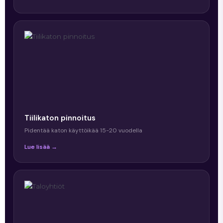
Tiilikaton pinnoitus
Pidentää katon käyttöikää 15-20 vuodella
Lue lisää →