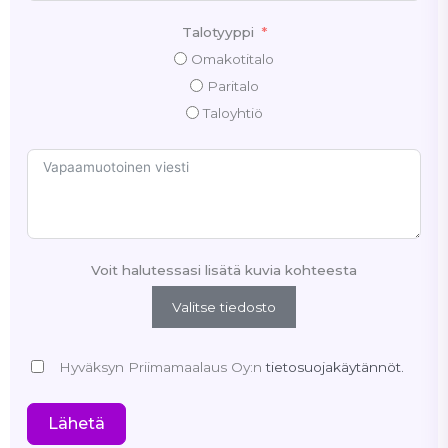
Talotyyppi
Omakotitalo
Paritalo
Taloyhtiö
Voit halutessasi lisätä kuvia kohteesta
Valitse tiedosto
Hyväksyn Priimamaalaus Oy:n
tietosuojakäytännöt.
Lähetä