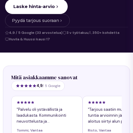
Laske hinta-arvio
Pyydä tarjous suoraan
4,9 / 5 Google (33 arvostelua)
3 v työtakuu
350+ kohdetta
Huvila & Huussi kausi 17
Mitä asiakkaamme sanovat
4,9
/ 5 Google
"Palvelu oli ystävällistä ja
"Tarjous saatiin muuta
laadukasta. Kommunikointi
tuntia arvioinnin jälkeen
neuvottelusta ja
aloitus siirtyi alun perin
työnkokonaiskuva helppoa.
sovitusta yhdellä päiväll
Tommi, Vantaa
Risto, Vantaa