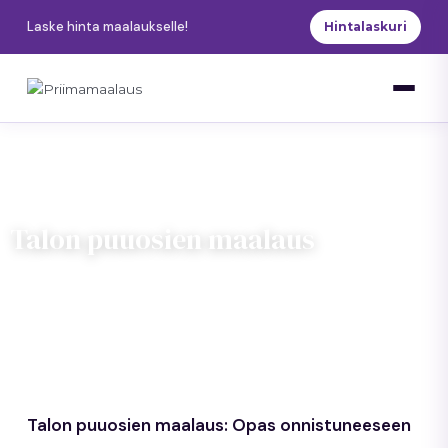
Siirry
Laske hinta maalaukselle!
Hintalaskuri
sisältöön
Talon puuosien maalaus
5 min lukuaika
Priimamaalaus
Uusimaa
Talon puuosien maalaus: Opas onnistuneeseen