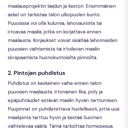
maalausprojektin laadun ja keston. Ensimmäinen
askel on tarkistaa talon ulkopuolen kunto.
Puuosissa voi olla kulumia, lahovaurioita tai
irtoavaa maalia, jotka on korjattava ennen
maalausta. Korjaukset voivat sisältää lahonneiden
puuosien vaihtamista tai irtoilevan maalin
skrapaamista huonokuntoisilta pinnoilta.
2.
Pintojen puhdistus
Puhdistus on keskeinen vaihe ennen talon
puuosien maalausta. Irtonainen lika, pöly ja
epäpuhtaudet estävät maalin hyvän tarttumisen.
Puupinnat on puhdistettava huolellisesti, jotta uusi
maalipinta tarttuu hyvin ja kestää Suomen
vaihtelevaa säätä. Tämä tarkoittaa homepesua.