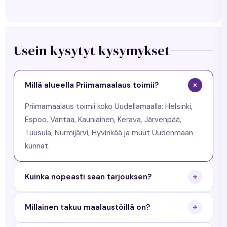
Usein kysytyt kysymykset
Millä alueella Priimamaalaus toimii?
Priimamaalaus toimii koko Uudellamaalla: Helsinki,
Espoo, Vantaa, Kauniainen, Kerava, Järvenpää,
Tuusula, Nurmijärvi, Hyvinkää ja muut Uudenmaan
kunnat.
Kuinka nopeasti saan tarjouksen?
Saat tarjouksen arkisin 24 tunnin sisällä. Käymme
Millainen takuu maalaustöillä on?
maksuttomalla arviokäynnillä ja toimitamme
kirjallisen tarjouksen.