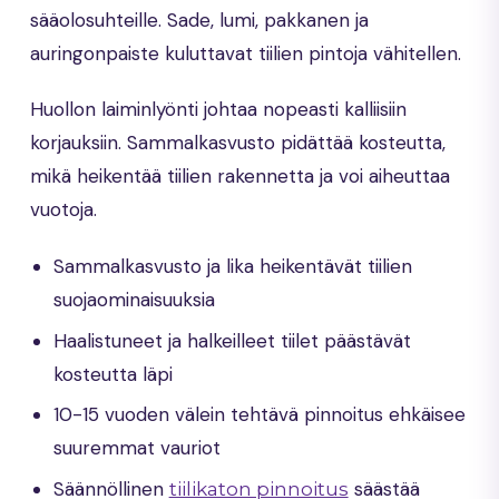
sääolosuhteille. Sade, lumi, pakkanen ja
auringonpaiste kuluttavat tiilien pintoja vähitellen.
Huollon laiminlyönti johtaa nopeasti kalliisiin
korjauksiin. Sammalkasvusto pidättää kosteutta,
mikä heikentää tiilien rakennetta ja voi aiheuttaa
vuotoja.
Sammalkasvusto ja lika heikentävät tiilien
suojaominaisuuksia
Haalistuneet ja halkeilleet tiilet päästävät
kosteutta läpi
10-15 vuoden välein tehtävä pinnoitus ehkäisee
suuremmat vauriot
Säännöllinen
säästää
tiilikaton pinnoitus