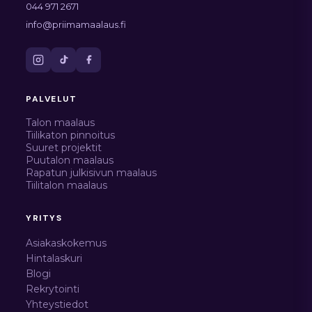
044 971 2671
info@priimamaalaus.fi
PALVELUT
Talon maalaus
Tiilikaton pinnoitus
Suuret projektit
Puutalon maalaus
Rapatun julkisivun maalaus
Tiilitalon maalaus
YRITYS
Asiakaskokemus
Hintalaskuri
Blogi
Rekrytointi
Yhteystiedot