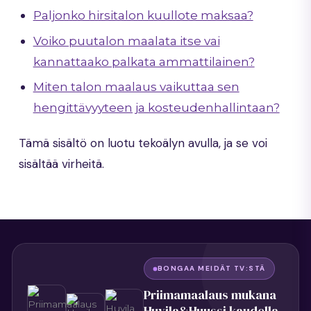
Paljonko hirsitalon kuullote maksaa?
Voiko puutalon maalata itse vai
kannattaako palkata ammattilainen?
Miten talon maalaus vaikuttaa sen
hengittävyyteen ja kosteudenhallintaan?
Tämä sisältö on luotu tekoälyn avulla, ja se voi
sisältää virheitä.
BONGAA MEIDÄT TV:STÄ
Priimamaalaus mukana
Huvila&Huussi kaudella