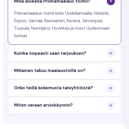
Millä alueella Priimamaalaus toimii?
Priimamaalaus toimii koko Uudellamaalla: Helsinki,
Espoo, Vantaa, Kauniainen, Kerava, Järvenpää,
Tuusula, Nurmijärvi, Hyvinkää ja muut Uudenmaan
kunnat.
Kuinka nopeasti saan tarjouksen?
Saat tarjouksen arkisin 24 tunnin sisällä. Käymme
Millainen takuu maalaustöillä on?
maksuttomalla arviokäynnillä ja toimitamme
kirjallisen tarjouksen.
Priimamaalaus antaa 3 vuoden työtakuun
Onko teillä kokemusta taloyhtiöistä?
maalaustöille ja 5 vuoden takuun tiilikaton
pinnoitukselle.
Kyllä. Teemme sekä yksityisille kotitalouksille että
Miten varaan arviokäynnin?
taloyhtiöille. Meillä on kokemusta yli 350 kohteesta
Uudellamaalla.
Täytä tarjouspyyntölomake sivustollamme tai
soita meille. Sovimme arviokäyntiajan sinulle