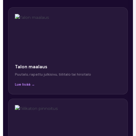
Talon maalaus
Puutalo, rapattu julkisivu, tiilitalo tai hirsitalo
Lue lisää →