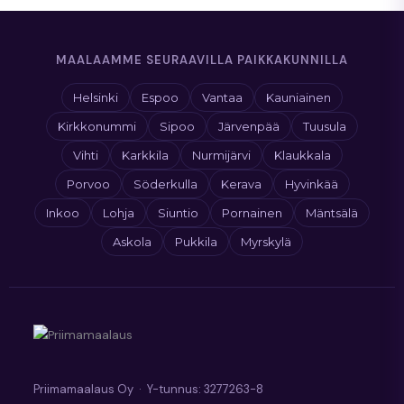
sopivana ajankohtana.
MAALAAMME SEURAAVILLA PAIKKAKUNNILLA
Helsinki
Espoo
Vantaa
Kauniainen
Kirkkonummi
Sipoo
Järvenpää
Tuusula
Vihti
Karkkila
Nurmijärvi
Klaukkala
Porvoo
Söderkulla
Kerava
Hyvinkää
Inkoo
Lohja
Siuntio
Pornainen
Mäntsälä
Askola
Pukkila
Myrskylä
Priimamaalaus Oy · Y-tunnus: 3277263-8