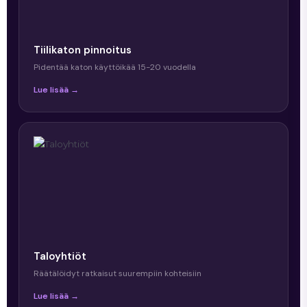
Tiilikaton pinnoitus
Pidentää katon käyttöikää 15-20 vuodella
Lue lisää →
Taloyhtiöt
Räätälöidyt ratkaisut suurempiin kohteisiin
Lue lisää →