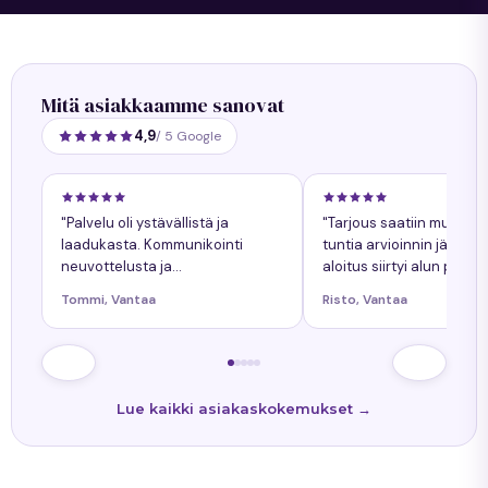
Mitä asiakkaamme sanovat
4,9
/ 5 Google
"Palvelu oli ystävällistä ja
"Tarjous saatiin muuta
laadukasta. Kommunikointi
tuntia arvioinnin jälkeen
neuvottelusta ja
aloitus siirtyi alun perin
työnkokonaiskuva helppoa.
sovitusta yhdellä päiväll
Tommi, Vantaa
Risto, Vantaa
Kaikkiin kysymyksiin tuli
siitä oli ollut etukäteen
nopeasti vastaukset. Työn
tiedossa."
lopputulos oli onnistunut."
Lue kaikki asiakaskokemukset →