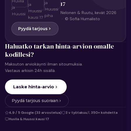
17
Nelonen & Ruutu, kevät 2026
· © Sofia Humalisto
Pyydä tarjous
Haluatko tarkan hinta-arvion omalle
kodillesi?
Maksuton arviokäynti ilman sitoumuksia.
Vastaus arkisin 24h sisällä.
Laske hinta-arvio
Pyydä tarjous suoraan
4,9 / 5 Google (33 arvostelua)
3 v työtakuu
350+ kohdetta
Huvila & Huussi kausi 17