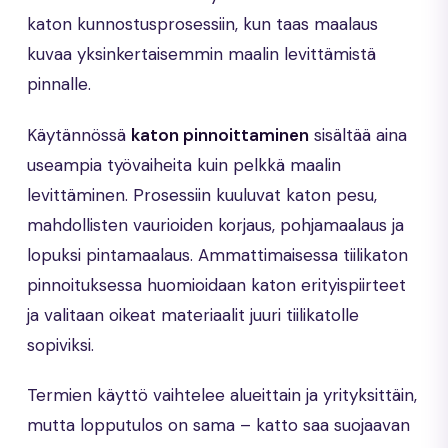
katon kunnostusprosessiin, kun taas maalaus
kuvaa yksinkertaisemmin maalin levittämistä
pinnalle.
Käytännössä
katon pinnoittaminen
sisältää aina
useampia työvaiheita kuin pelkkä maalin
levittäminen. Prosessiin kuuluvat katon pesu,
mahdollisten vaurioiden korjaus, pohjamaalaus ja
lopuksi pintamaalaus. Ammattimaisessa tiilikaton
pinnoituksessa huomioidaan katon erityispiirteet
ja valitaan oikeat materiaalit juuri tiilikatolle
sopiviksi.
Termien käyttö vaihtelee alueittain ja yrityksittäin,
mutta lopputulos on sama – katto saa suojaavan