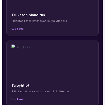
Tiilikaton pinnoitus
Pidentää katon käyttöikää 15-20 vuodella
Lue lisää →
Taloyhtiöt
Räätälöidyt ratkaisut suurempiin kohteisiin
Lue lisää →