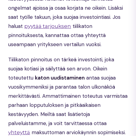
ongelmat ajoissa ja osaa korjata ne oikein. Lisäksi
saat työlle takuun, joka suojaa investointiasi. Jos
haluat
tiilikaton
pyytää tarjouksen
pinnoituksesta, kannattaa ottaa yhteyttä
useampaan yritykseen vertailun vuoksi.
Tiilikaton pinnoitus on tärkeä investointi, joka
suojaa kotiasi ja säilyttää sen arvon. Oikein
toteutettu
katon uudistaminen
antaa suojaa
vuosikymmeniksi ja parantaa talon ulkonäköä
merkittävästi. Ammattimainen toteutus varmistaa
parhaan lopputuloksen ja pitkäaikaisen
kestävyyden. Meiltä saat lisätietoja
palveluistamme, ja voit tarvittaessa ottaa
maksuttoman arviokäynnin sopimiseksi.
yhteyttä