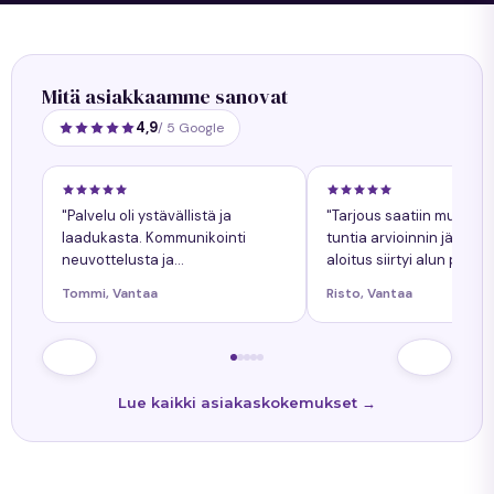
Mitä asiakkaamme sanovat
4,9
/ 5 Google
"Palvelu oli ystävällistä ja
"Tarjous saatiin muuta
laadukasta. Kommunikointi
tuntia arvioinnin jälkeen
neuvottelusta ja
aloitus siirtyi alun perin
työnkokonaiskuva helppoa.
sovitusta yhdellä päiväll
Tommi, Vantaa
Risto, Vantaa
Kaikkiin kysymyksiin tuli
siitä oli ollut etukäteen
nopeasti vastaukset. Työn
tiedossa."
lopputulos oli onnistunut."
Lue kaikki asiakaskokemukset →