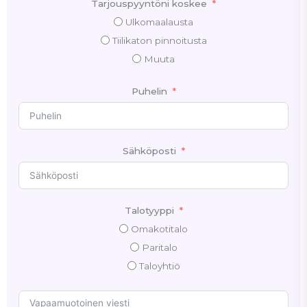
Tarjouspyyntöni koskee
Ulkomaalausta
Tiilikaton pinnoitusta
Muuta
Puhelin
Sähköposti
Talotyyppi
Omakotitalo
Paritalo
Taloyhtiö