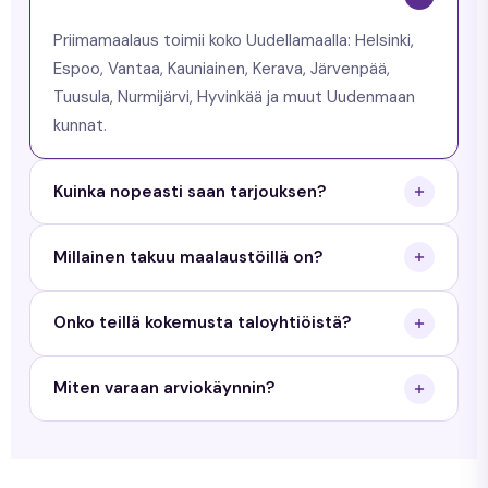
Priimamaalaus toimii koko Uudellamaalla: Helsinki,
Espoo, Vantaa, Kauniainen, Kerava, Järvenpää,
Tuusula, Nurmijärvi, Hyvinkää ja muut Uudenmaan
kunnat.
Kuinka nopeasti saan tarjouksen?
Saat tarjouksen arkisin 24 tunnin sisällä. Käymme
Millainen takuu maalaustöillä on?
maksuttomalla arviokäynnillä ja toimitamme
kirjallisen tarjouksen.
Priimamaalaus antaa 3 vuoden työtakuun
Onko teillä kokemusta taloyhtiöistä?
maalaustöille ja 5 vuoden takuun tiilikaton
pinnoitukselle.
Kyllä. Teemme sekä yksityisille kotitalouksille että
Miten varaan arviokäynnin?
taloyhtiöille. Meillä on kokemusta yli 350 kohteesta
Uudellamaalla.
Täytä tarjouspyyntölomake sivustollamme tai
soita meille. Sovimme arviokäyntiajan sinulle