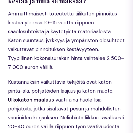
kestää ja mitä se maksaa?
Ammattimaisesti toteutettu tiilikaton pinnoitus
kestää yleensä 10–15 vuotta riippuen
sääolosuhteista ja käytetyistä materiaaleista.
Katon suuntaus, jyrkkyys ja ympäristön olosuhteet
vaikuttavat pinnoituksen kestävyyteen.
Tyypillinen kokonaisurakan hinta vaihtelee 2 500–
7 000 euron välillä.
Kustannuksiin vaikuttavia tekijöitä ovat katon
pinta-ala, pohjatöiden laajuus ja katon muoto.
Ulkokaton maalaus
vaatii aina huolellisia
pohjatöitä, jotka sisältävät pesun ja mahdollisten
vaurioiden korjauksen. Neliöhinta liikkuu tavallisesti
20–40 euron välillä riippuen työn vaativuudesta.