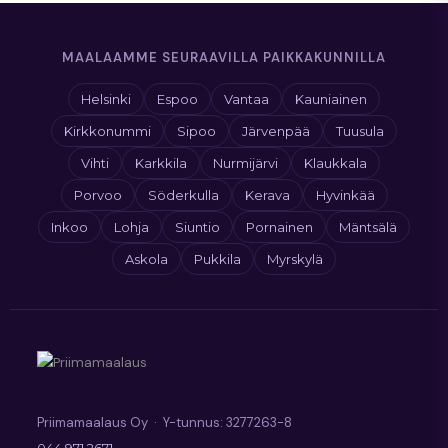
sopivana ajankohtana.
MAALAAMME SEURAAVILLA PAIKKAKUNNILLA
Helsinki
Espoo
Vantaa
Kauniainen
Kirkkonummi
Sipoo
Järvenpää
Tuusula
Vihti
Karkkila
Nurmijärvi
Klaukkala
Porvoo
Söderkulla
Kerava
Hyvinkää
Inkoo
Lohja
Siuntio
Pornainen
Mäntsälä
Askola
Pukkila
Myrskylä
Priimamaalaus Oy · Y-tunnus: 3277263-8