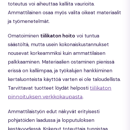
toteutus voi aiheuttaa kalliita vaurioita.
Ammattilainen osaa myös valita oikeat materiaalit
ja työmenetelmät.
Omatoiminen
tiilikaton hoito
voi tuntua
säästöltä, mutta usein kokonaiskustannukset
nousevat korkeammiksi kuin ammattilaisen
palkkaaminen. Materiaalien ostaminen pienissä
erissä on kalliimpaa, ja työkalujen hankkiminen
kertaluonteista käyttöä varten ei ole taloudellista.
Tarvittavat tuotteet löydät helposti
tiilikaton
.
pinnoituksen verkkokaupasta
Ammattilaistyön edut näkyvät erityisesti
pohjatöiden laadussa ja lopputuloksen
kestävyydessä. Kokenut toteuttaja tunnistaa