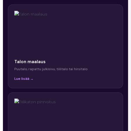
Talon maalaus
Puutalo, rapattu julkisivu, tiilitalo tai hirsitalo
Lue lisää →