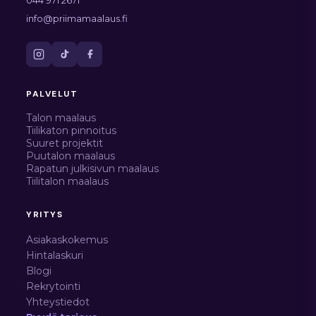
044 971 2671
info@priimamaalaus.fi
PALVELUT
Talon maalaus
Tiilikaton pinnoitus
Suuret projektit
Puutalon maalaus
Rapatun julkisivun maalaus
Tiilitalon maalaus
YRITYS
Asiakaskokemus
Hintalaskuri
Blogi
Rekrytointi
Yhteystiedot