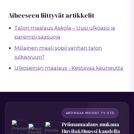
Aiheeseen liittyvät artikkelit
Talon maalaus Askola – Uusi ulkoasu ja
parempi sääsuoja
Millainen maali sopii vanhan talon
julkisivuun?
Ulkoseinän maalaus - Kestävää kauneutta
BONGAA MEIDÄT TV:STÄ
Priimamaalaus mukana
Huvila&Huussi kaudella