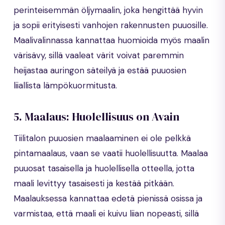
perinteisemmän öljymaalin, joka hengittää hyvin
ja sopii erityisesti vanhojen rakennusten puuosille.
Maalivalinnassa kannattaa huomioida myös maalin
värisävy, sillä vaaleat värit voivat paremmin
heijastaa auringon säteilyä ja estää puuosien
liiallista lämpökuormitusta.
5. Maalaus: Huolellisuus on Avain
Tiilitalon puuosien maalaaminen ei ole pelkkä
pintamaalaus, vaan se vaatii huolellisuutta. Maalaa
puuosat tasaisella ja huolellisella otteella, jotta
maali levittyy tasaisesti ja kestää pitkään.
Maalauksessa kannattaa edetä pienissä osissa ja
varmistaa, että maali ei kuivu liian nopeasti, sillä