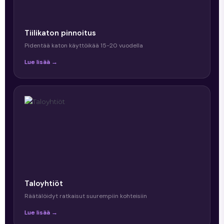
Tiilikaton pinnoitus
Pidentää katon käyttöikää 15-20 vuodella
Lue lisää →
Taloyhtiöt
Räätälöidyt ratkaisut suurempiin kohteisiin
Lue lisää →