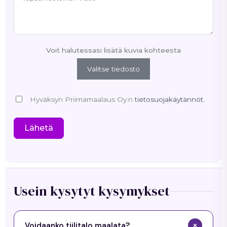
Voit halutessasi lisätä kuvia kohteesta
Valitse tiedosto
Hyväksyn Priimamaalaus Oy:n
tietosuojakäytännöt.
Lähetä
Usein kysytyt kysymykset
Voidaanko tiilitalo maalata?