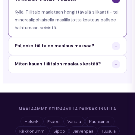
Kyllä. Tiilitalo maalataan hengittävällä silikaatti- tai
mineraalipohjaisella maalilla jotta kosteus pääsee
haihtumaan seinistä.
Paljonko tiilitalon maalaus maksaa?
Tiilitalon maalaus maksaa Uudellamaalla
Miten kauan tiilitalon maalaus kestää?
tyypillisesti 5 000-15 000 euroa. Pyydä
maksuton tarjous niin saat tarkan hinnan.
Laadukas tiilitalon maalaus kestää 10-20 vuotta.
Priimamaalaus antaa 3 vuoden työtakuun kaikille
maalaustöille.
MAALAAMME SEURAAVILLA PAIKKAKUNNILLA
Helsinki
Espoo
Vantaa
Kauniainen
Kirkkonummi
Sipoo
Järvenpää
Tuusula