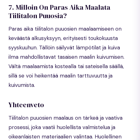
7. Milloin On Paras Aika Maalata
Tiilitalon Puuosia?
Paras aika tiilitalon puuosien maalaamiseen on
keväästä alkusyksyyn, erityisesti toukokuusta
syyskuuhun. Tällöin säilyvät lämpötilat ja kuiva
ilma mahdollistavat tasaisen maalin kuivumisen.
Vältä maalaamista kostealla tai sateisella säällä,
sillä se voi heikentää maalin tarttuvuutta ja
kuivumista.
Yhteenveto
Tiilitalon puuosien maalaus on tärkeä ja vaativa
prosessi, joka vaatii huolellista valmistelua ja
oikeanlaisten materiaalien valintaa. Huolellinen