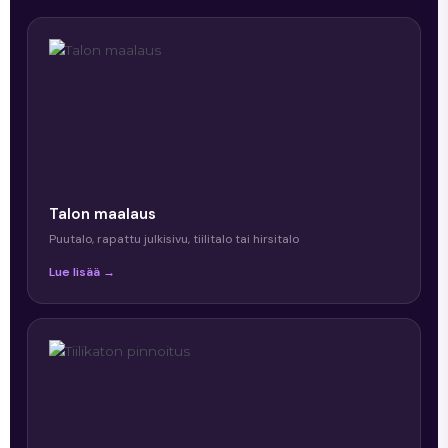
Talon maalaus
Puutalo, rapattu julkisivu, tiilitalo tai hirsitalo
Lue lisää →