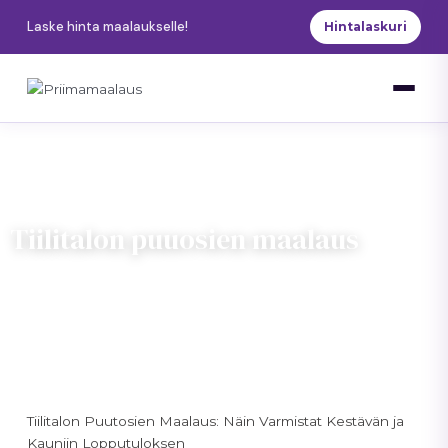
Siirry
Laske hinta maalaukselle!
Hintalaskuri
sisältöön
Tiilitalon puuosien maalaus
5 min lukuaika
Priimamaalaus
Uusimaa
Tiilitalon Puutosien Maalaus: Näin Varmistat Kestävän ja
Kauniin Lopputuloksen