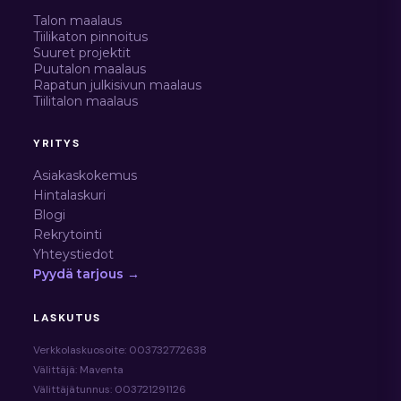
Talon maalaus
Tiilikaton pinnoitus
Suuret projektit
Puutalon maalaus
Rapatun julkisivun maalaus
Tiilitalon maalaus
YRITYS
Asiakaskokemus
Hintalaskuri
Blogi
Rekrytointi
Yhteystiedot
Pyydä tarjous →
LASKUTUS
Verkkolaskuosoite: 003732772638
Välittäjä: Maventa
Välittäjätunnus: 003721291126