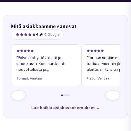
Mitä asiakkaamme sanovat
4,9
/ 5 Google
"Palvelu oli ystävällistä ja
"Tarjous saatiin muuta
laadukasta. Kommunikointi
tuntia arvioinnin jälkeen
neuvottelusta ja
aloitus siirtyi alun perin
työnkokonaiskuva helppoa.
sovitusta yhdellä päiväll
Tommi, Vantaa
Risto, Vantaa
Kaikkiin kysymyksiin tuli
siitä oli ollut etukäteen
nopeasti vastaukset. Työn
tiedossa."
lopputulos oli onnistunut."
Lue kaikki asiakaskokemukset →