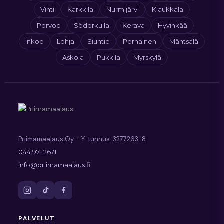
Vihti
Karkkila
Nurmijärvi
Klaukkala
Porvoo
Söderkulla
Kerava
Hyvinkää
Inkoo
Lohja
Siuntio
Pornainen
Mäntsälä
Askola
Pukkila
Myrskylä
Priimamaalaus Oy · Y-tunnus: 3277263-8
044 971 2671
info@priimamaalaus.fi
PALVELUT