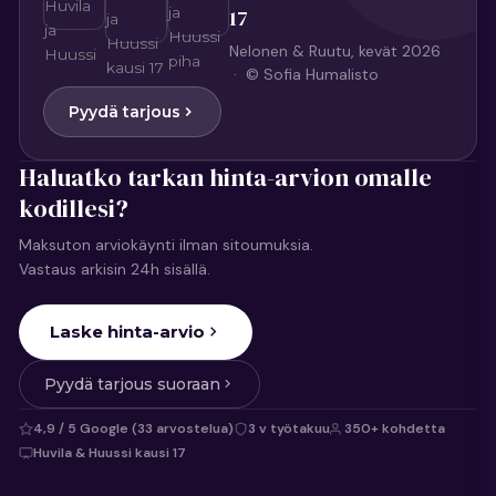
17
Nelonen & Ruutu, kevät 2026
· © Sofia Humalisto
Pyydä tarjous
Haluatko tarkan hinta-arvion omalle
kodillesi?
Maksuton arviokäynti ilman sitoumuksia.
Vastaus arkisin 24h sisällä.
Laske hinta-arvio
Pyydä tarjous suoraan
4,9 / 5 Google (33 arvostelua)
3 v työtakuu
350+ kohdetta
Huvila & Huussi kausi 17