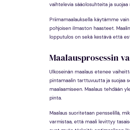
vaihtelevia sääolosuhteita ja suojaa 
Priimamaalauksella käytämme vain k
pohjoisen ilmaston haasteet. Maali
lopputulos on sekä kestävä että est
Maalausprosessin va
Ulkoseinän maalaus etenee vaiheitt
pintamaalin tarttuvuutta ja suojaa s
maalaamiseen. Maalaus tehdään ylee
pinta.
Maalaus suoritetaan pensselillä, mi
varmistaa, että maali levittyy tasai