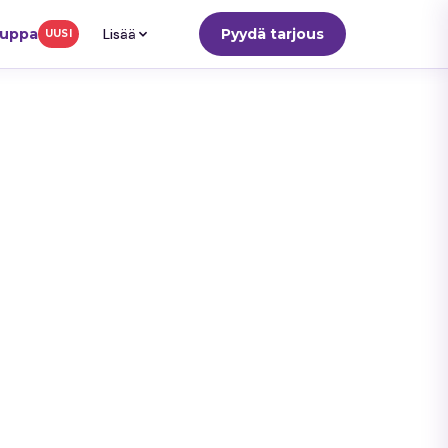
auppa
Lisää
Pyydä tarjous
UUSI