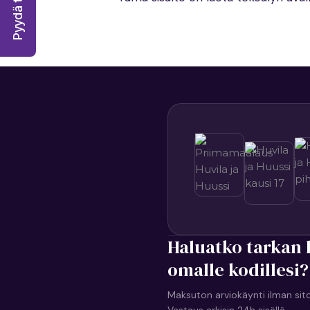
Pyydä tarjous!
Haluatko tarkan 
omalle kodillesi?
Maksuton arviokäynti ilman sit
Vastaus arkisin 24h sisällä.