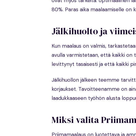
ovat myös tärkeitä: optimaalinen l
80%. Paras aika maalaamiselle on k
Jälkihuolto ja viimei
Kun maalaus on valmis, tarkastetaan
avulla varmistetaan, että kaikki on
levittynyt tasaisesti ja että kaikki 
Jälkihuollon jälkeen teemme tarvitt
korjaukset. Tavoitteenamme on aina
laadukkaaseen työhön alusta loppu
Miksi valita Priima
Priimamaalaus on luotettava ja amma