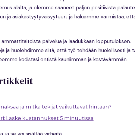
mus alalta, ja olemme saaneet paljon positiivista palaute
 ja asiakastyytyväisyyteen, ja haluamme varmistaa, että
 ammattitaitoista palvelua ja laadukkaan lopputuloksen.
ja huolehdimme siitä, että työ tehdään huolellisesti ja ta
n teemme kodistasi entistä kauniimman ja kestävämmän.
rtikkelit
aksaa ja mitkä tekijät vaikuttavat hintaan?
ri: Laske kustannukset 5 minuutissa
 ja se voi sisältää virheitä.