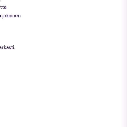
tta
 jokainen
rkasti.