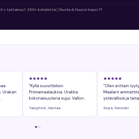
3 v työtakuu
350+ kohdetta
Huvila & Huussi kausi 17
maa
"Kyllä suosittelisin
"Olen erittain tyyt
n. Urakan
Priimamaalauksia. Urakka
Maalarit ammattitai
kokonaisuutena sujui. Vallon
ystävällisiä ja taita
lä, mutta
mainitsisi, ei mitaan valittamista.
Taloyhtiö, Vantaa
Sirpa, Helsinki
Napea ja sujuva projekti,
mukavat maalarit."