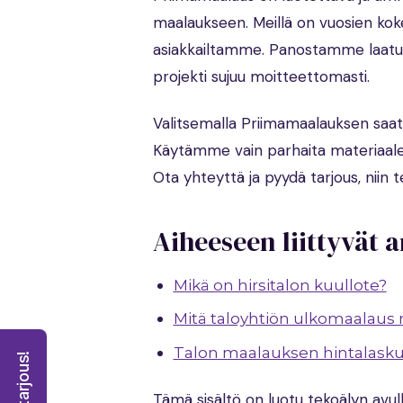
maalaukseen. Meillä on vuosien koke
asiakkailtamme. Panostamme laatuun
projekti sujuu moitteettomasti.
Valitsemalla Priimamaalauksen saat
Käytämme vain parhaita materiaaleja 
Ota yhteyttä ja pyydä tarjous, nii
Aiheeseen liittyvät a
Mikä on hirsitalon kuullote?
Mitä taloyhtiön ulkomaalaus m
Talon maalauksen hintalasku
Tämä sisältö on luotu tekoälyn avulla,