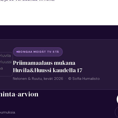
BONGAA MEIDÄT TV:STÄ
Priimamaalaus mukana
Huvila&Huussi kaudella 17
Nelonen & Ruutu, kevät 2026 · © Sofia Humalisto
hinta-arvion
oumuksia.