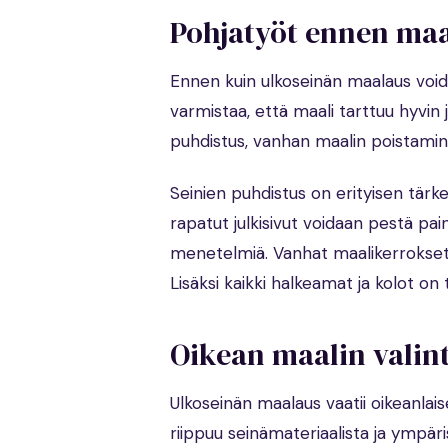
Pohjatyöt ennen ma
Ennen kuin ulkoseinän maalaus voida
varmistaa, että maali tarttuu hyvin
puhdistus, vanhan maalin poistamin
Seinien puhdistus on erityisen tärkeää
rapatut julkisivut voidaan pestä pa
menetelmiä. Vanhat maalikerrokset, 
Lisäksi kaikki halkeamat ja kolot on
Oikean maalin valin
Ulkoseinän maalaus vaatii oikeanlais
riippuu seinämateriaalista ja ympär