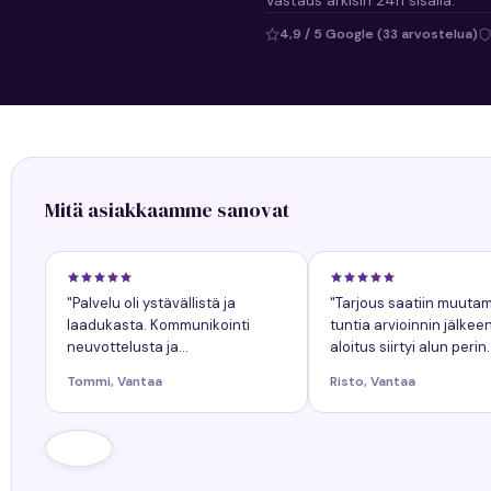
4,9 / 5 Google (33 arvostelua)
Mitä asiakkaamme sanovat
"Palvelu oli ystävällistä ja
"Tarjous saatiin muuta
laadukasta. Kommunikointi
tuntia arvioinnin jälkee
neuvottelusta ja
aloitus siirtyi alun perin
työnkokonaiskuva helppoa.
sovitusta yhdellä päiväl
Tommi, Vantaa
Risto, Vantaa
Kaikkiin kysymyksiin tuli
siitä oli ollut etukäteen
nopeasti vastaukset. Työn
tiedossa."
lopputulos oli onnistunut."