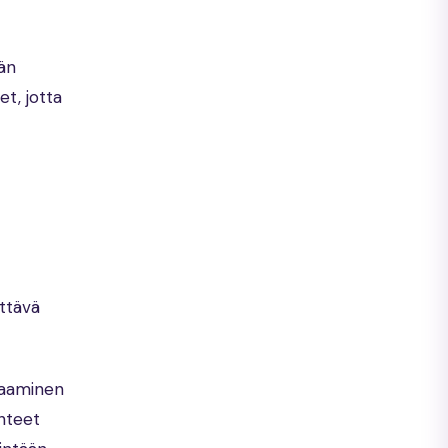
än
t, jotta
ttävä
alaaminen
uhteet