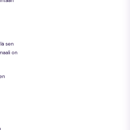
intään
llä sen
maali on
den
n