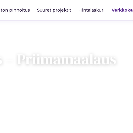
katon pinnoitus
Suuret projektit
Hintalaskuri
Verkkok
s – Priimamaalaus