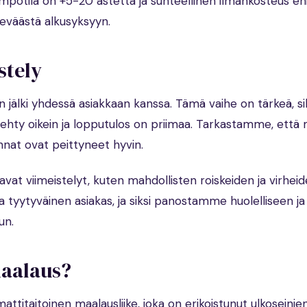
ämpötila on +5-20 astetta ja suhteellinen ilmankosteus en
eväästä alkusyksyyn.
stely
 jälki yhdessä asiakkaan kanssa. Tämä vaihe on tärkeä, si
 tehty oikein ja lopputulos on priimaa. Tarkastamme, että 
pinnat ovat peittyneet hyvin.
avat viimeistelyt, kuten mahdollisten roiskeiden ja virhei
 tyytyväinen asiakas, ja siksi panostamme huolelliseen ja
un.
maalaus?
ttitaitoinen maalausliike, joka on erikoistunut ulkoseinie