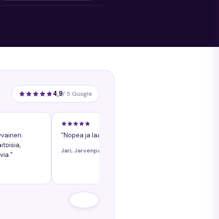
4,9
/ 5 Google
yvainen.
"Nopea ja laadukasta palvelua."
toisia,
Jari, Jarvenpaa
via."