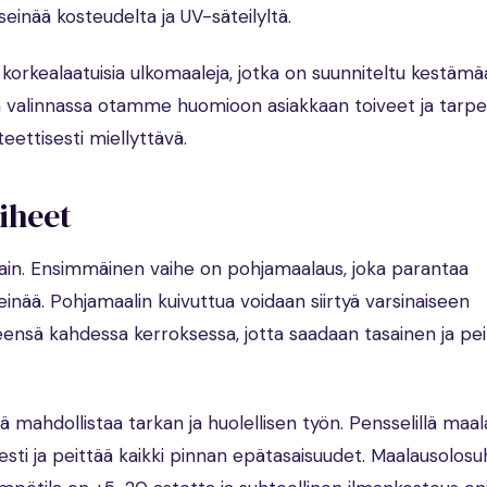
seinää kosteudelta ja UV-säteilyltä.
orkealaatuisia ulkomaaleja, jotka on suunniteltu kestämä
n valinnassa otamme huomioon asiakkaan toiveet ja tarpee
eettisesti miellyttävä.
iheet
ain. Ensimmäinen vaihe on pohjamaalaus, joka parantaa
einää. Pohjamaalin kuivuttua voidaan siirtyä varsinaiseen
nsä kahdessa kerroksessa, jotta saadaan tasainen ja pei
kä mahdollistaa tarkan ja huolellisen työn. Pensselillä ma
sesti ja peittää kaikki pinnan epätasaisuudet. Maalausolos