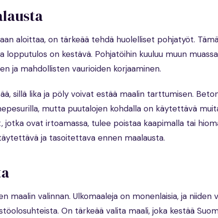
alausta
an aloittaa, on tärkeää tehdä huolelliset pohjatyöt. Täm
 ja lopputulos on kestävä. Pohjatöihin kuuluu muun muassa
en ja mahdollisten vaurioiden korjaaminen.
, sillä lika ja pöly voivat estää maalin tarttumisen. Betoni-,
inepesurilla, mutta puutalojen kohdalla on käytettävä muit
jotka ovat irtoamassa, tulee poistaa kaapimalla tai hioma
 täytettävä ja tasoitettava ennen maalausta.
ta
en maalin valinnan. Ulkomaaleja on monenlaisia, ja niiden v
istöolosuhteista. On tärkeää valita maali, joka kestää Suo