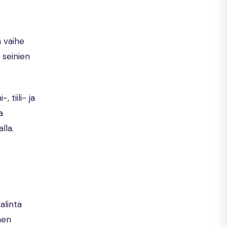
ä vaihe
 seinien
 tiili- ja
a
lla.
alinta
men