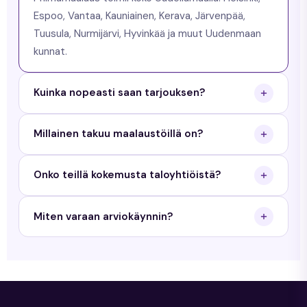
Espoo, Vantaa, Kauniainen, Kerava, Järvenpää,
Tuusula, Nurmijärvi, Hyvinkää ja muut Uudenmaan
kunnat.
Kuinka nopeasti saan tarjouksen?
Saat tarjouksen arkisin 24 tunnin sisällä. Käymme
Millainen takuu maalaustöillä on?
maksuttomalla arviokäynnillä ja toimitamme
kirjallisen tarjouksen.
Priimamaalaus antaa 3 vuoden työtakuun
Onko teillä kokemusta taloyhtiöistä?
maalaustöille ja 5 vuoden takuun tiilikaton
pinnoitukselle.
Kyllä. Teemme sekä yksityisille kotitalouksille että
Miten varaan arviokäynnin?
taloyhtiöille. Meillä on kokemusta yli 350 kohteesta
Uudellamaalla.
Täytä tarjouspyyntölomake sivustollamme tai
soita meille. Sovimme arviokäyntiajan sinulle
sopivana ajankohtana.