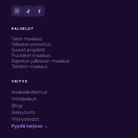
PALVELUT
Talon maalaus
Tiilikaton pinnoitus
Suuret projektit
Puutalon maalaus
Rapatun julkisivun maalaus
Tiilitalon maalaus
YRITYS
Asiakaskokemus
Hintalaskuri
Blogi
Rekrytointi
Yhteystiedot
Pyydä tarjous →