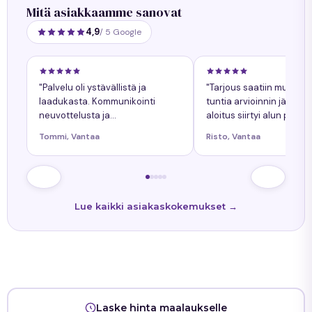
Mitä asiakkaamme sanovat
4,9
/ 5 Google
"Palvelu oli ystävällistä ja
"Tarjous saatiin muuta
laadukasta. Kommunikointi
tuntia arvioinnin jälkeen
neuvottelusta ja
aloitus siirtyi alun perin
työnkokonaiskuva helppoa.
sovitusta yhdellä päiväll
Tommi, Vantaa
Risto, Vantaa
Kaikkiin kysymyksiin tuli
siitä oli ollut etukäteen
nopeasti vastaukset. Työn
tiedossa."
lopputulos oli onnistunut."
Lue kaikki asiakaskokemukset →
Laske hinta maalaukselle