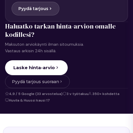
Pyydä tarjous
Haluatko tarkan hinta-arvion omalle
kodillesi?
Maksuton arviokäynti ilman sitoumuksia.
Vastaus arkisin 24h sisällä.
Laske hinta-arvio
Pyydä tarjous suoraan
4,9 / 5 Google (33 arvostelua)
3 v työtakuu
350+ kohdetta
Huvila & Huussi kausi 17