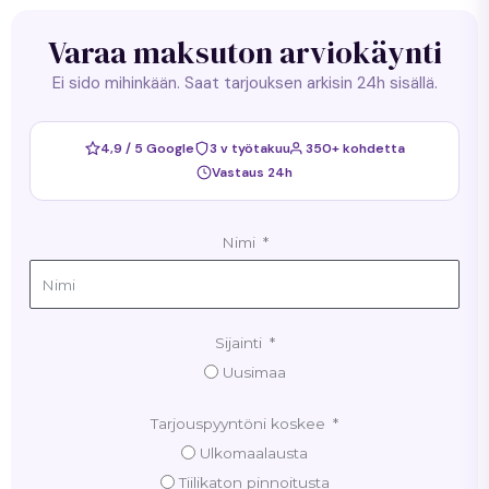
Varaa maksuton arviokäynti
Ei sido mihinkään. Saat tarjouksen arkisin 24h sisällä.
4,9 / 5 Google
3 v työtakuu
350+ kohdetta
Vastaus 24h
Nimi
Sijainti
Uusimaa
Tarjouspyyntöni koskee
Ulkomaalausta
Tiilikaton pinnoitusta