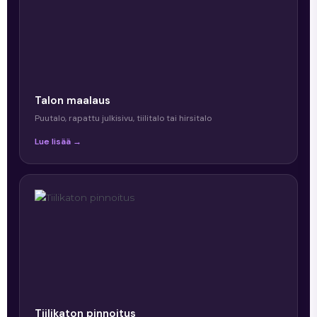
Talon maalaus
Puutalo, rapattu julkisivu, tiilitalo tai hirsitalo
Lue lisää →
Tiilikaton pinnoitus