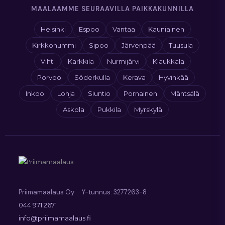
MAALAAMME SEURAAVILLA PAIKKAKUNNILLA
Helsinki
Espoo
Vantaa
Kauniainen
Kirkkonummi
Sipoo
Järvenpää
Tuusula
Vihti
Karkkila
Nurmijärvi
Klaukkala
Porvoo
Söderkulla
Kerava
Hyvinkää
Inkoo
Lohja
Siuntio
Pornainen
Mäntsälä
Askola
Pukkila
Myrskylä
Priimamaalaus Oy · Y-tunnus: 3277263-8
044 971 2671
info@priimamaalaus.fi