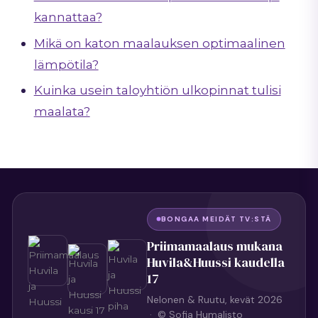
kannattaa?
Mikä on katon maalauksen optimaalinen
lämpötila?
Kuinka usein taloyhtiön ulkopinnat tulisi
maalata?
BONGAA MEIDÄT TV:STÄ
Priimamaalaus mukana
Huvila&Huussi kaudella
17
Nelonen & Ruutu, kevät 2026
· © Sofia Humalisto