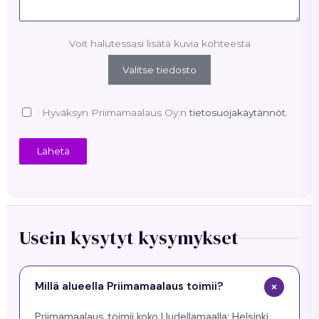
Voit halutessasi lisätä kuvia kohteesta
Valitse tiedosto
Hyväksyn Priimamaalaus Oy:n
tietosuojakäytännöt.
Lähetä
Usein kysytyt kysymykset
Millä alueella Priimamaalaus toimii?
Priimamaalaus toimii koko Uudellamaalla: Helsinki,