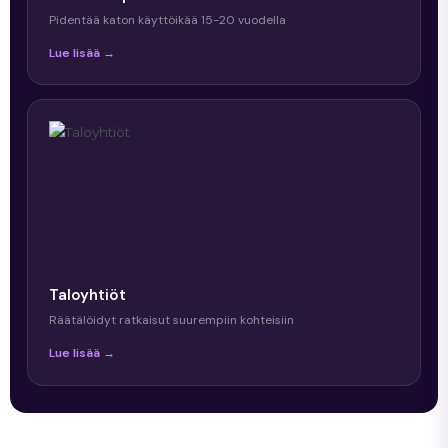
Pidentää katon käyttöikää 15-20 vuodella
Lue lisää →
Taloyhtiöt
Räätälöidyt ratkaisut suurempiin kohteisiin
Lue lisää →